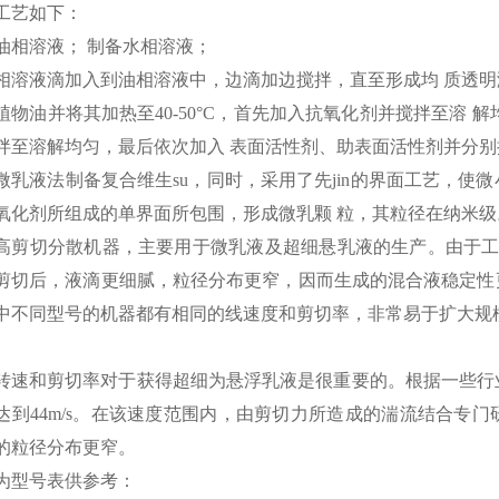
工艺如下：
油相溶液； 制备水相溶液；
相溶液滴加入到油相溶液中，边滴加边搅拌，直至形成均 质透明溶液
植物油并将其加热至40-50°C，首先加入抗氧化剂并搅拌至溶 解均
拌至溶解均匀，最后依次加入 表面活性剂、助表面活性剂并分
微乳液法制备复合维生su，同时，采用了先jin的界面工艺，使微
氧化剂所组成的单界面所包围，形成微乳颗 粒，其粒径在纳米级
高剪切分散机器，主要用于微乳液及超细悬乳液的生产。由于工
剪切后，液滴更细腻，粒径分布更窄，因而生成的混合液稳定性
中不同型号的机器都有相同的线速度和剪切率，非常易于扩大规模化
转速和剪切率对于获得超细为悬浮乳液是很重要的。根据一些行业特
达到44m/s。在该速度范围内，由剪切力所造成的湍流结合专
的粒径分布更窄。
为型号表供参考：