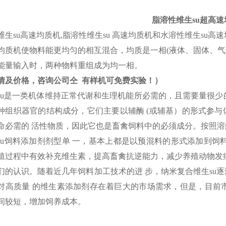
脂溶性维生su超高速
维生su高速均质机,脂溶性维生su 高速均质机和水溶性维生su高
均质机使物料能更均匀的相互混合，均质是一相(液体、固体、气
能量输入时，两种物料重组成为均一相。
情及价格，咨询公司仝 有样机可免费实验！）
su是一类机体维持正常代谢和生理机能所必需的，且需要量很少
种组织器官的结构成分，它们主要以辅酶 (或辅基）的形式参
命必需的 活性物质，因此它也是畜禽饲料中的必须成分。按照溶解
su饲料添加剂剂型单 一，基本上都是以预混料的形式添加到饲料中。
殖过程中有效补充维生素，提高畜禽抗逆能力，减少养殖动物发病
们的认识。随着近几年饲料加工技术的进 步，纳米复合维生su
对高质量 的维生素添加剂存在着巨大的市场需求，但是，目前市
间较短，增加饲养成本。