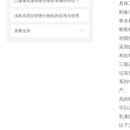
口服液高速研磨分散机有哪些特点？使用需注意什么
具体
制备
浅析高剪切研磨分散机的应用与使用维护
将水
称取
查看全部
别搅
采用
和抗
三级
过高
系列
产。
高的
可以
乳液
以下