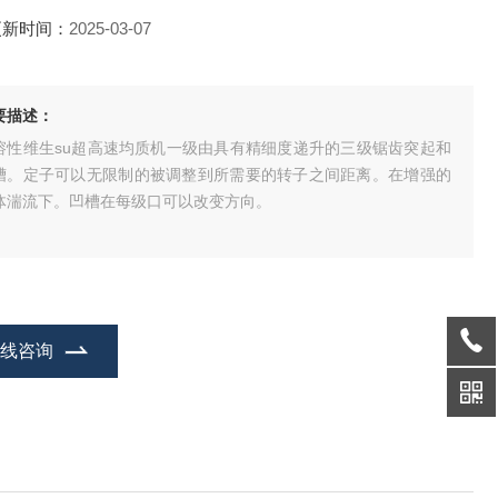
更新时间：
2025-03-07
要描述：
溶性维生su超高速均质机一级由具有精细度递升的三级锯齿突起和
槽。定子可以无限制的被调整到所需要的转子之间距离。在增强的
体湍流下。凹槽在每级口可以改变方向。
在线咨询