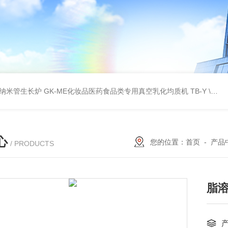
壁碳纳米管生长炉
GK-ME化妆品医药食品类专用真空乳化均质机
TB-Y \TB-SSID全自动圆瓶罐贴标机
心
您的位置：
首页
-
产品
/ PRODUCTS
脂溶