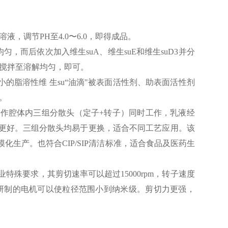
，调节PH至4.0〜6.0，即得成品。
匀，而后依次加入维生suA、维生suE和维生suD3并分
别搅拌至溶解均匀，即可。
小的脂溶性维 生su“油滴"被表面活性剂、助表面活性剂
。
作腔体内三组分散头（定子+转子）同时工作，乳液经
更好。三组分散头均易于更换，适合不同工艺应用。该
生产。也符合CIP/SIP清洁标准，适合食品及医药生
殊要求，其剪切速率可以超过15000rpm，转子速度
门研制的电机可以使粒径范围小到纳米级。剪切力更强，