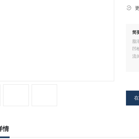
简
脂
凹
流
详情