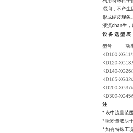
利用特殊转子
湿润，不产生
形成结皮现象
液流chan
设 备 选 型 表
型号
功率
KD100-XG
11/
KD120-XG
18.
KD140-XG
26/
KD165-XG
32/
KD200-XG
37/
KD300-XG
45/
注
* 表中流量范
* 吸粉量取
* 如有特殊