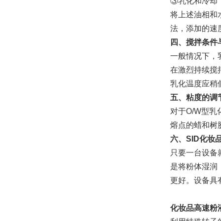
③乳化和冷却
将上述油相和
法，添加的速
四、搅拌条件
一般情况下，
在激烈持续搅
乳化温度应稍
五、粘度的调
对于O/W型
熔点的蜡和树
六、SID化妆
只要一台设备
是将粉体湿润
更好。设备具
化妆品高速粉