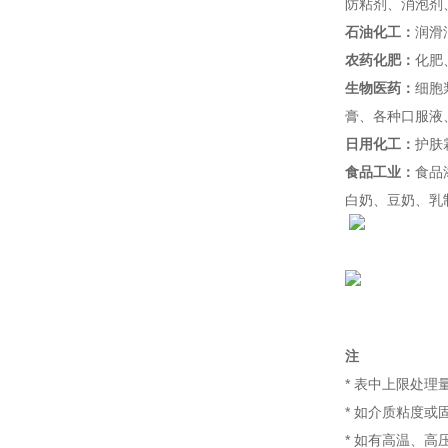
防粘剂、消泡剂
石油化工：
润滑
农药化肥：
化肥
生物医药：
细胞
膏、各种口服液
日用化工：
护肤
食品工业：
食品
白奶、豆奶、乳
注
* 表中上限处理
* 如介质粘度
* 如有高温、