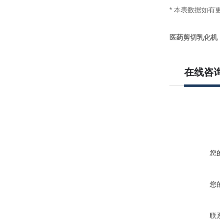
* 本表数据如
医药
剪切
乳化机
在线咨
您
您
联