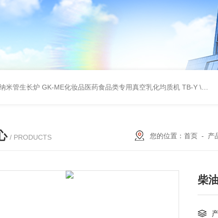
壁碳纳米管生长炉
GK-ME化妆品医药食品类专用真空乳化均质机
TB-Y \TB-SSID全自动圆瓶罐贴标机
心
您的位置：
首页
-
产
/ PRODUCTS
柴