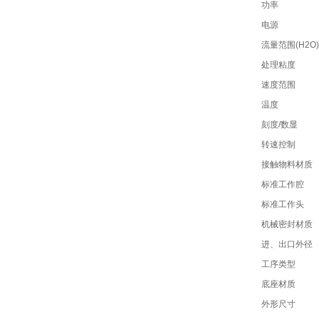
功率
电源
流量范围(H2O)
处理粘度
速度范围
温度
刻度/数显
转速控制
接触物料材质
标准工作腔
标准工作头
机械密封材质
进、出口外径
工序类型
底座材质
外形尺寸