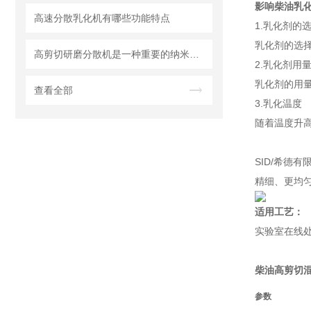
影响柴油乳
高速分散乳化机有哪些功能特点
1.乳化剂的
乳化剂的选
高剪切研磨分散机是一种重要的纳米材料制备设备
2.乳化剂用
乳化剂的用
查看全部
3.乳化温度
随着温度升
SID/希德
精细、更均
适用工艺：
实验室在线
柴油高剪切
参数