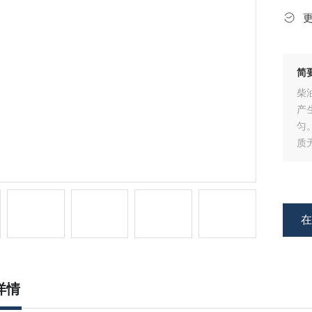
简
柴
产
匀
质
详情