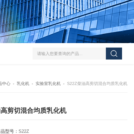
SJMFSID/希德 鸡骨泥湿法粉碎胶体磨 超细粉
品中心
-
乳化机
-
实验室乳化机
-
S22Z柴油高剪切混合均质乳化机
油高剪切混合均质乳化机
产品型号：
S22Z