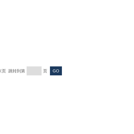
 末页 跳转到第
页