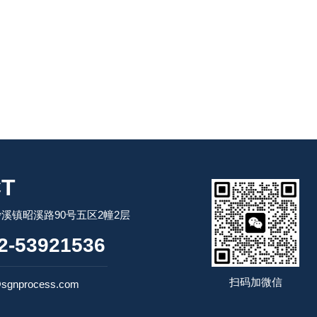
T
溪镇昭溪路90号五区2幢2层
-53921536
扫码加微信
sgnprocess.com