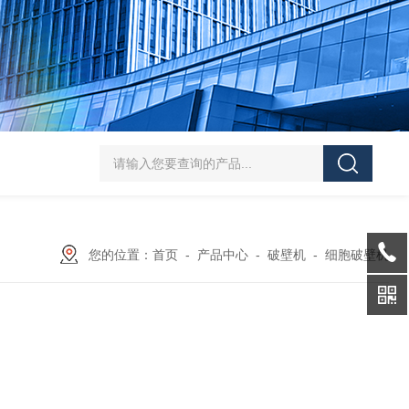
SJMFSID/希德 鸡骨泥湿法粉碎胶体磨 超细粉
您的位置：
首页
-
产品中心
-
破壁机
-
细胞破壁机