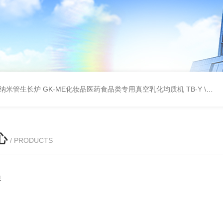
壁碳纳米管生长炉
GK-ME化妆品医药食品类专用真空乳化均质机
TB-Y \TB-SSID全自动圆瓶罐贴标机
心
/ PRODUCTS
息