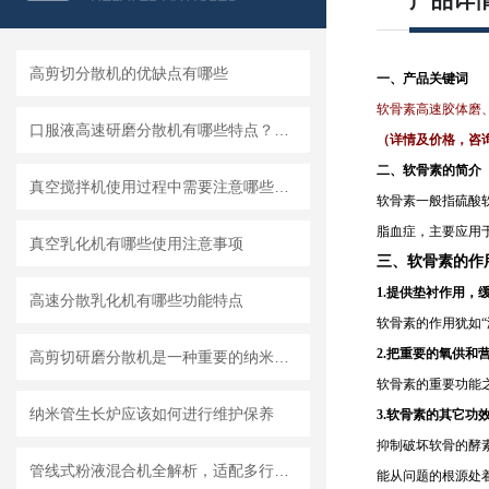
产品详
高剪切分散机的优缺点有哪些
一、产品关键词
软骨素高速胶体磨
口服液高速研磨分散机有哪些特点？使用需注意什么
（详情及价格，咨
二、软骨素的简介
真空搅拌机使用过程中需要注意哪些安全问题
软骨素一般指硫酸软
脂血症，主要应用
真空乳化机有哪些使用注意事项
三、软骨素的作
1.提供垫衬作用，
高速分散乳化机有哪些功能特点
软骨素的作用犹如
2.把重要的氧供和
高剪切研磨分散机是一种重要的纳米材料制备设备
软骨素的重要功能
纳米管生长炉应该如何进行维护保养
3.软骨素的其它功
抑制破坏软骨的酵
管线式粉液混合机全解析，适配多行业连续混合需求
能从问题的根源处着