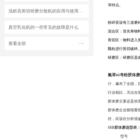
等特点。
浅析高剪切研磨分散机的应用与使用维护
粉碎室设有三道磨
真空乳化机的一些常见的故障是什么
混合区：首先将物
剪切区：物料进入
查看全部
颗粒进行剪切破碎
研磨区：研磨区是由
氟苯ni考粉胶体磨
计，遍布了全国，
行业相比，无论在
胶体磨主要还是依
胶体磨企业都很重
径，应该在分析借
SID
胶体磨选型表
型号