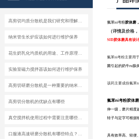
产品详
高剪切均质分散机是我们研究和理解世界的重要工具
氟苯ni考粉
胶体磨，
（详情及价格，
纳米管生长炉应该如何进行维护保养
SID胶体磨具有
花生奶乳化均质机的用途、工作原理与使用注意事项
氟苯ni考粉主要用
菌引起的奶牛
ru腺
实验室磁力搅拌器该如何进行维护保养
该药主要成份氟苯n
高剪切研磨分散机是一种重要的纳米材料制备设备
氟苯ni考粉胶体磨
高剪切分散机的优缺点有哪些
伸一级，磨片精度
真空搅拌机使用过程中需要注意哪些安全问题
转子与定字可根据
口服液高速研磨分散机有哪些特点？使用需注意什么
具有效率高、轻便