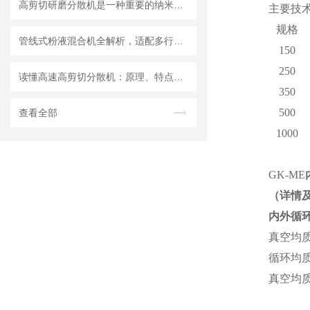
高剪切研磨分散机是一种重要的纳米材料制备设备
主要技
规格
管线式粉液混合机全解析，适配多行业连续混合需求
150
250
读懂高速高剪切分散机：原理、特点与适用场景
350
500
查看全部
1000
GK-ME
（详情
内外循
真空均
循环均
真空均