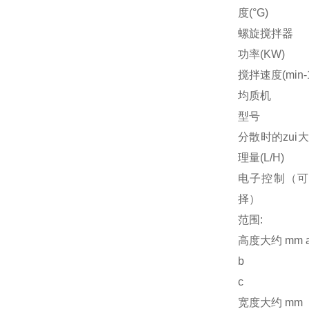
度(°G)
螺旋搅拌器
功率(KW)
搅拌速度(min-
均质机
型号
分散时的zui
理量(L/H)
电子控制（可
择）
范围:
高度大约 mm 
b
c
宽度大约 mm