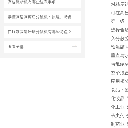
高速沉析机有哪些注意事项
对粘度达
可在高
读懂高速高剪切分散机：原理、特点与适用场景
第二级
选择合
口服液高速研磨分散机有哪些特点？使用需注意什么
入分散
查看全部
预混罐
垂直与
特氟纶
整个混
应用领
食品：酱
化妆品:
化工业:
杀虫剂 
制药业: