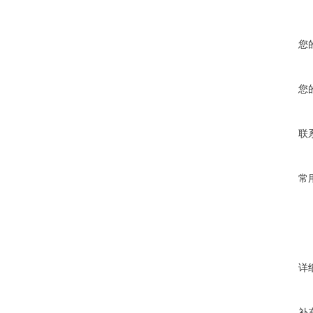
您
您
联
常
详
补