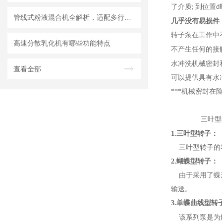
了介质
到位置
;
d
管线式粉液混合机全解析，适配多行业连续混合需求
几乎没有易损件
转子泵在工作中
高速分散乳化机有哪些功能特点
不产生任何的接
水冲洗机械密封
查看全部
可以提供具有水
***机械密封在
三叶
1.
三叶型转子：
三叶型转子的
2.
蝴蝶型转子：
由于采用了蝶
输送。
3.
单蝶曲线型转
该系列泵是为