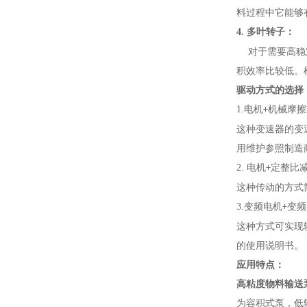
料过程中它能够
4.
多叶转子：
对于需要高稳
积效率比较低。
驱动方式的选择
1.
电机
机械摩擦
+
这种变速器的变
用维护参照制造
2.
电机
定整比
+
这种传动的方式
3.
变频电机
变频
+
这种方式可实现
的使用说明书。
应用特点：
高粘度物料输送
为容积式泵，低