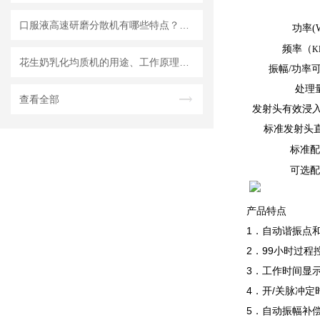
口服液高速研磨分散机有哪些特点？使用需注意什么
功率(
频率
（
K
花生奶乳化均质机的用途、工作原理与使用注意事项
振幅/功率
处理
查看全部
发射头有效浸入深
标准发射头直
标准配
可选配
产品特点
1．自动谐振点
2．99小时过程
3．工作时间显示
4．开/关脉冲
5．自动振幅补