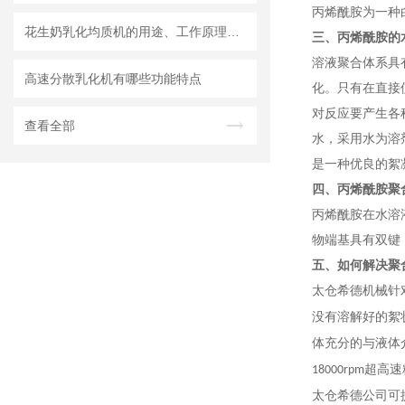
丙烯酰胺为一种
花生奶乳化均质机的用途、工作原理与使用注意事项
三、丙烯酰胺的
溶液聚合体系具
高速分散乳化机有哪些功能特点
化。只有在直接
对反应要产生各
查看全部
水，采用水为溶
是一种优良的絮
四、丙烯酰胺聚
丙烯酰胺在水溶
物端基具有双键
五、
如何解决聚
太仓希德机械针
没有溶解好的絮
体充分的与液体
超高速
18000rpm
太仓希德公司可