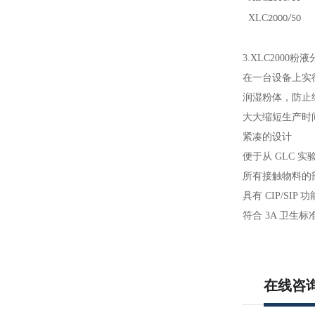
XLC
2000/50
3.
XLC200
0
粉液
在一台设备上实
润湿粉体，防止
大大缩短生产时
紧凑的设计
便于从
GLC 实
所有接触
物料
的
具有
CIP/SIP 功
符合
3A 卫生标
在线咨