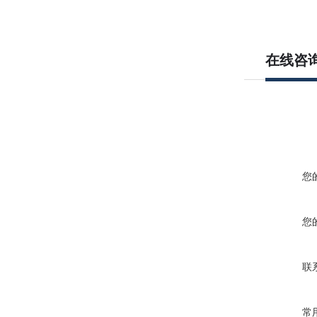
在线咨
您
您
联
常