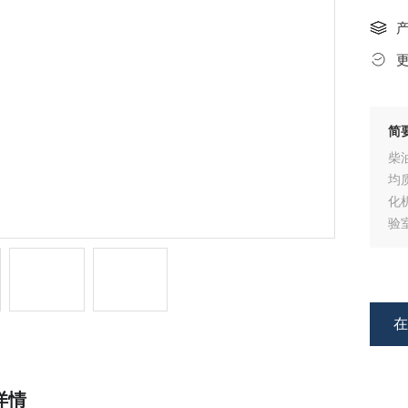
简
柴
均
化
验
详情