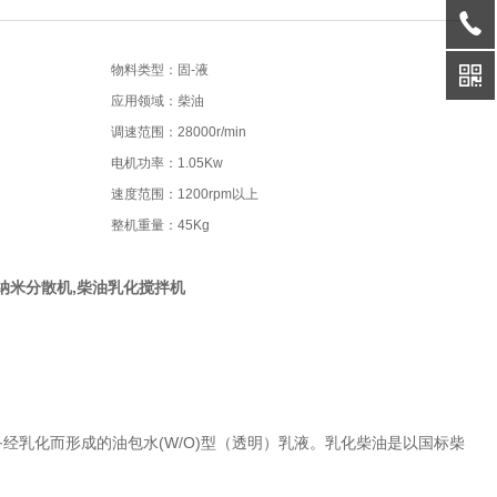
物料类型：固-液
应用领域：柴油
调速范围：28000r/min
电机功率：1.05Kw
速度范围：1200rpm以上
整机重量：45Kg
纳米分散机,柴油乳化搅拌机
乳化而形成的油包水(W/O)型（透明）乳液。乳化柴油是以国标柴