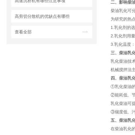
高速沉析机有哪些注意事项
二、影响柴
柴油乳化可
高剪切分散机的优缺点有哪些
为研究的热
1.乳化剂
查看全部
2.乳化剂
3.乳化温
三、柴油乳
乳化柴油技
机械搅拌法
四、柴油乳
①乳化柴油
②能耗低、
乳化柴油可
③烟度低、
五、柴油乳
在柴油乳化