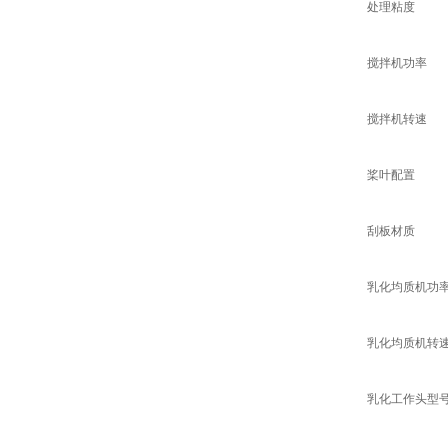
处理粘度
搅拌机功率
搅拌机转速
桨叶配置
刮板材质
乳化均质机功
乳化均质机转
乳化工作头型