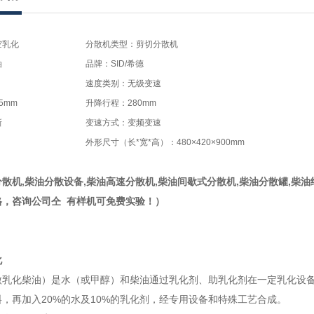
空乳化
分散机类型：剪切分散机
油
品牌：SID/希德
速度类别：无级变速
5mm
升降行程：280mm
新
变速方式：变频变速
外形尺寸（长*宽*高）：480×420×900mm
散机,柴油分散设备,柴油高速分散机,柴油间歇式分散机,柴油分散罐,柴油
格，咨询公司仝 有样机可免费实验！）
化
乳化柴油）是水（或甲醇）和柴油通过乳化剂、助乳化剂在一定乳化设备经
，再加入20%的水及10%的乳化剂，经专用设备和特殊工艺合成。