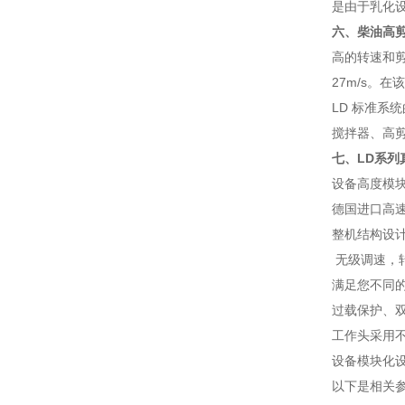
是由于乳化
六、柴油高
高的转速和剪
27m/s。
LD 标准系
搅拌器、高
七、
LD
系列
设备高度模
德国进口高速
整机结构设计
无级调速，转
满足您不同
过载保护、
工作头采用
设备模块化
以下是相关