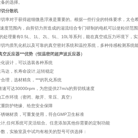
设备的选择。
剪切分散机
切率对于获得超细微悬浮液是重要的。根据一些行业的特殊要求，太仓希德
在该速度范围内，由剪切力所造成的湍流结合专门研制的电机可以使粒径范
统的处理量有0.5L、1L、2L、5L、10L等系列，能在真空或压力环
剪切均质乳化机以及可靠的真空密封系统和温控系统，多种传感检测系统
真空反应器***优势
（恒温密闭超声波反应器）
块化设计，可以选装各种系统
马达，长寿命设计,运转稳定
合理，选材精良，***的乳化系统
速可达30000rpm，为您提供27m/s的剪切线速度
的工作环境（密闭、敞开、常压、真空）
双重防护绝缘、给您安全保障
不锈钢材质，可重复使用，符合GMP卫生标准
设计,任何系统可灵活组合。任意添加其他你需要的定制功能
参数，实验室及中试均有相关的型号可供选择：