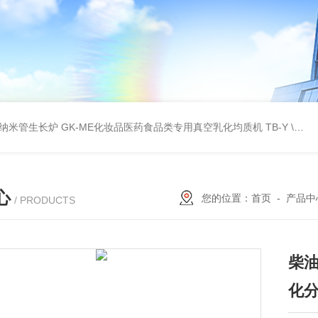
壁碳纳米管生长炉
GK-ME化妆品医药食品类专用真空乳化均质机
TB-Y \TB-SSID全自动圆瓶罐贴标机
心
您的位置：
首页
-
产品中
/ PRODUCTS
柴
化分