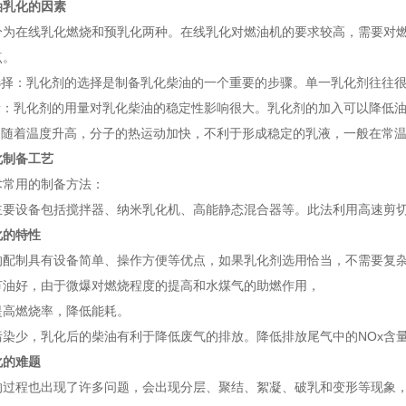
油乳化的因素
分为在线乳化燃烧和预乳化两种。在线乳化对燃油机的要求较高，需要对
点。
的选择：乳化剂的选择是制备乳化柴油的一个重要的步骤。单一乳化剂往往
用量：乳化剂的用量对乳化柴油的稳定性影响很大。乳化剂的加入可以降低
度：随着温度升高，分子的热运动加快，不利于形成稳定的乳液，一般在常
化制备工艺
术常用的制备方法：
主要设备包括搅拌器、纳米乳化机、高能静态混合器等。此法利用高速剪
化的特性
的配制具有设备简单、操作方便等优点，如果乳化剂选用恰当，不需要复
节油好，由于微爆对燃烧程度的提高和水煤气的助燃作用，
提高燃烧率，降低能耗。
污染少，乳化后的柴油有利于降低废气的排放。降低排放尾气中的NOx含
化的难题
的过程也出现了许多问题，会出现分层、聚结、絮凝、破乳和变形等现象