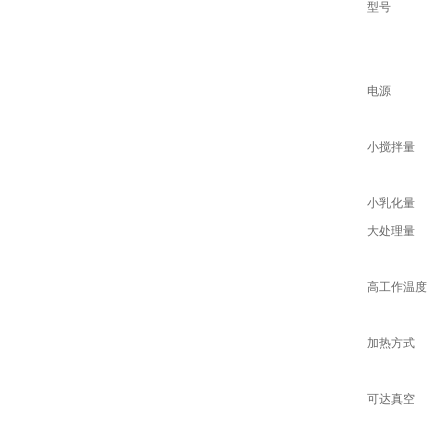
型号
电源
小搅拌量
小乳化量
大处理量
高工作温度
加热方式
可达真空