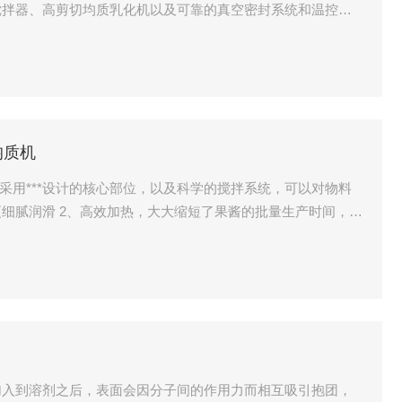
搅拌器、高剪切均质乳化机以及可靠的真空密封系统和温控系
境模拟工业化生产。
均质机
采用***设计的核心部位，以及科学的搅拌系统，可以对物料
细腻润滑 2、高效加热，大大缩短了果酱的批量生产时间，为
果，真空度-0Mpa.
加入到溶剂之后，表面会因分子间的作用力而相互吸引抱团，