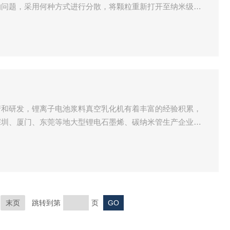
的问题，采用何种方式进行分散，将颗粒重新打开至纳米级成
机械科技有限公司采用德国高剪切技术研制。
产和研发，锂离子电池浆料真空乳化机有着丰富的经验积累，
深圳、厦门、东莞等地大型锂电石墨烯、碳纳米管生产企业有
石墨烯涂料、石墨烯润滑油、石墨烯复合材料等都有着足够的
末页
跳转到第
页