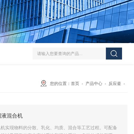
SJMFSID/希德 鸡骨泥湿法粉碎胶体磨 超细粉
您的位置：
首页
-
产品中心
-
反应釜
-
固液混合机
机机实现物料的分散、乳化、均质、混合等工艺过程。可配备