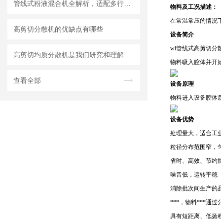
管线式粉液混合机全解析，适配多行业连续混合需求
物料及工况描述：
在常温常压的情况下
高剪切分散机的优缺点有哪些
设备简介
wl
管线式高剪切分
高剪切均质分散机是我们研究和理解世界的重要工具
物料吸入腔体并开
查看全部
设备原理
物料进入设备腔体
设备优势
处理量大，适合工
粒径分布范围窄，
省时、高效、节约
噪音低，运转平稳
消除批次间生产的
***，物料***通
具有短距离、低扬