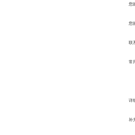
您
您
联
常
详
补