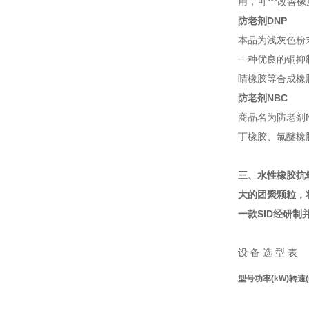
用，可***改善
防老剂DNP
本品为浅灰色粉
一种优良的铜抑
睛橡胶等合成橡胶
防老剂NBC
商品名为防老剂
丁橡胶、氯醚橡
三、
水性橡胶抗氧
大的团聚颗粒，
一款SID
经研制
设 备 选 型 表
型号
功率(kW)
转速(