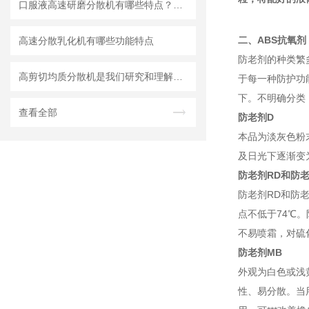
口服液高速研磨分散机有哪些特点？使用需注意什么
二、ABS
抗氧剂
高速分散乳化机有哪些功能特点
防老剂的种类繁
高剪切均质分散机是我们研究和理解世界的重要工具
于每一种防护功
下。不明确分类
查看全部
防老剂D
本品为淡灰色粉
及日光下逐渐变
防老剂RD
和防老
防老剂RD和防老
点不低于74℃。
不易喷霜，对硫
防老剂MB
外观为白色或浅
性、易分散。当