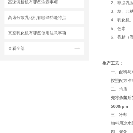
高速沉析机有哪些注意事项
2
、非脂乳
3
、糖、非
高速分散乳化机有哪些功能特点
4
、乳化机
5
、色素
真空乳化机有哪些使用注意事项
6
、香精（
查看全部
生产工艺：
一、
配料与
按照配方准
二、
均质
先将杀菌后
5000rpm
三、
冷却
物料用冰水
四、
老化