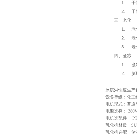
1.
干
2.
干
三、
老化
1.
老
2.
老
3.
老
四、
凝冻
1.
凝
2.
膨
冰淇淋快速生产
设备等级：化工级
电机形式：普通
电源选择： 380V/
电机选配件： P
乳化机材质：SUS30
乳化机选配：储