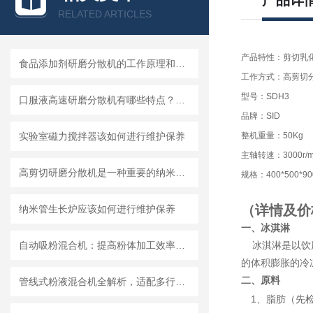
产品详
RELATED ARTICLES
产品特性：剪切乳
食品添加剂研磨分散机的工作原理和基本结构
工作方式：高剪切
型号：SDH3
口服液高速研磨分散机有哪些特点？使用需注意什么
品牌：SID
实验室磁力搅拌器该如何进行维护保养
整机重量：50Kg
主轴转速：3000r/m
高剪切研磨分散机是一种重要的纳米材料制备设备
规格：400*500*90
（详情及价
纳米管生长炉应该如何进行维护保养
一、冰淇淋
自动吸粉混合机：提高粉体加工效率的理想设备
冰淇淋是以饮
的体积膨胀的冷
二、原料
管线式粉液混合机全解析，适配多行业连续混合需求
1
、脂肪（先