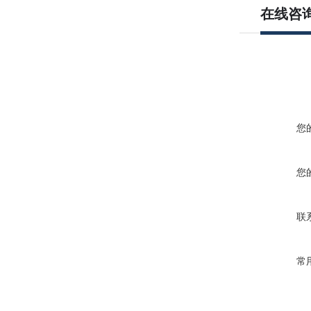
在线咨
您
您
联
常