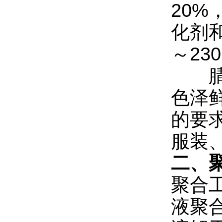
20
化剂
～23
腈纶
色泽
的要
服装
二、
聚合
液聚