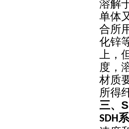
溶解
单体
合所
化锌
上，
度，
材质
所得
三、
SDH