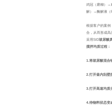
鸡冠（磨糊）→鸡
解）→酶解液（
根据客户的案例
合，从而形成高
采用SID
玻尿酸
搅拌均质过程：
1.
将玻尿酸混合
2.
打开釜内刮壁
3.
打开高速均质
4.
待物料状态变