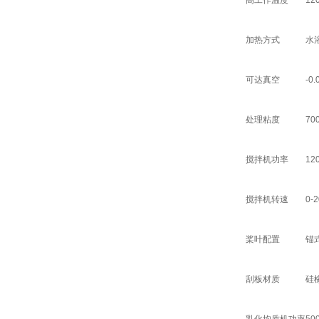
高工作温度
12
加热方式
水
可达真空
-0
处理粘度
70
搅拌机功率
12
搅拌机转速
0-
桨叶配置
锚
刮板材质
硅