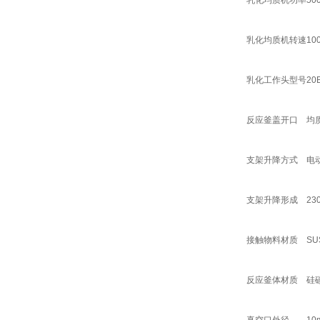
乳化均质机功率
50
乳化均质机转速
10
乳化工作头型号
20
反应釜盖开口
均
支架升降方式
电
支架升降形成
23
接触物料材质
SU
反应釜体材质
硅