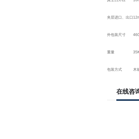
真空口外径
10
夹层进口、出口
12
外包装尺寸
46
重量
35
包装方式
木
在线咨