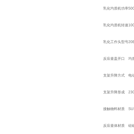
乳化均质机功率
50
乳化均质机转速
10
乳化工作头型号
20
反应釜盖开口
均
支架升降方式
电
支架升降形成
23
接触物料材质
SU
反应釜体材质
硅