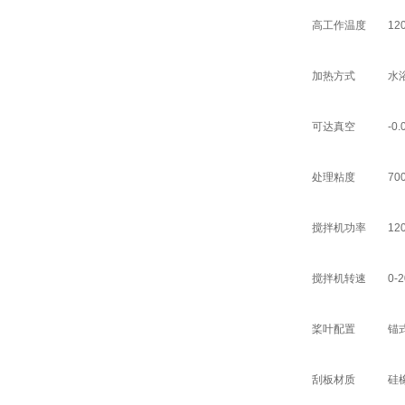
高工作温度
12
加热方式
水
可达真空
-0
处理粘度
70
搅拌机功率
12
搅拌机转速
0-
桨叶配置
锚
刮板材质
硅