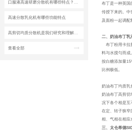
口服液高速研磨分散机有哪些特点？使用需注意什么
布丁是一种英国
传授下来的。中
高速分散乳化机有哪些功能特点
及面粉一起调配
高剪切均质分散机是我们研究和理解世界的重要工具
二、
奶油布丁乳
布丁粉用卡拉
查看全部
料与水搅匀而成
15
按白糖添加量
比例极低。
奶油布丁均质乳
奶油布丁高剪切
况下各个相是互
在定、转子狭窄
相、气相在相应
SI
三、太仓希德