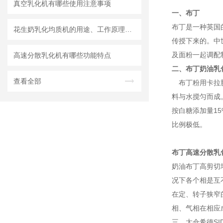
真空乳化机有哪些使用注意事项
一、布丁
布丁是一种英国
花生奶乳化均质机的用途、工作原理与使用注意事项
传授下来的。中
及面粉一起调配
高速分散乳化机有哪些功能特点
二、布丁奶油乳
查看全部
布丁粉用卡拉胶和
料与水搅匀而成
按白糖添加量15
比例极低。
布丁高速分散乳
奶油布丁高剪切
况下各个相是互
在定、转子狭窄
相、气相在相应
三、太仓希德S