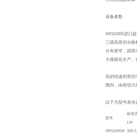
设备参数
XRS2000进
三级高剪切分散
分布更窄，因而
大规模化生产。也
高的转速和剪切率
围内，由剪切力
以下为型号表供
标准
型号
L/H
XRS2000/4
300-1