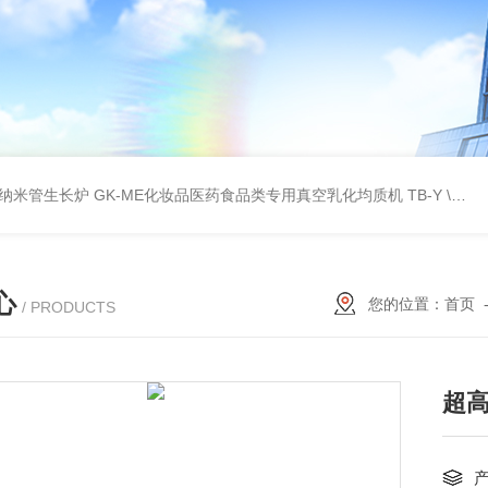
壁碳纳米管生长炉
GK-ME化妆品医药食品类专用真空乳化均质机
TB-Y \TB-SSID全自动圆瓶罐贴标机
心
您的位置：
首页
/ PRODUCTS
超