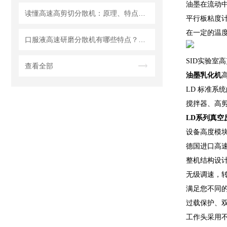
油墨在流动
读懂高速高剪切分散机：原理、特点与适用场景
平行板粘度
在一定的温
口服液高速研磨分散机有哪些特点？使用需注意什么
SID实验室
查看全部
油墨乳化机
LD 标准系
搅拌器、高
LD
系列真空反
设备高度模
德国进口高速
整机结构设计
无级调速，转速
满足您不同
过载保护、
工作头采用不