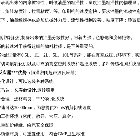
中表现出来的内摩擦特性，叫做油墨的粘滞性，量度油墨粘滞性的物理量
计，旋转粘度计，拉雷粘度计等。印刷机的速度愈快，要求油墨的流动性
度下，油墨经搅拌或施加机械外力后，流动性得到改善，粘度下降；静置
高剪切乳化机制备出来的油墨分散性好，附着力强，色彩饱和度鲜艳等。
高的转速对于获得超细的物料粒径，是至关重要的。
统的处理量有0.5L、1L、2L、5L、10L等系列，能在真空或压力环
剪切均质乳化机以及可靠的真空密封系统和温控系统，多种传感检测系统
应器***优势
（恒温密闭超声波反应器）
块化设计，可以选装各种系统
马达，长寿命设计,运转稳定
合理，选材精良，***的乳化系统
可达30000rpm，为您提供27m/s的剪切线速度
的工作环境（密闭、敞开、常压、真空）
双重防护绝缘、给您安全保障
锈钢材质，可重复使用，符合GMP卫生标准