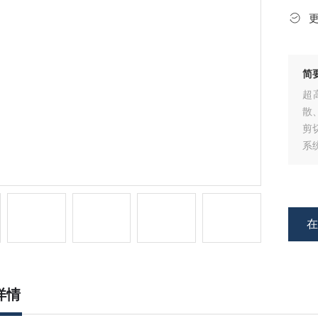
简
超
散
剪
系
详情