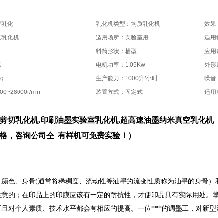
空乳化
乳化机类型：均质乳化机
效果
空乳化机
适用场所：实验室用
适用
料筒形状：槽型
应用
德
电机功率：1.05Kw
外形尺
g
生产能力：1000升/小时
噪音：
~28000r/min
装置方式：固定式
适用
剪切乳化机
,印刷油墨实验室乳化机,
超高速油墨纳米真空乳化机
格，咨询公司仝 有样机可免费实验！）
，颜色、身骨(通常将稀稠度、流动性等油墨的流变性质称为油墨的身骨）
注意的；在印品上的印膜应该有一定的耐抗性，才使印品具有实际用处。
而且对个人素质、技术水平都会有相应的提高。一位***的调墨工，对新