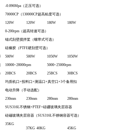
-0.096Mpa（正压可选）
70000CP（130000CP超高粘度可选）
120W
120W
180W
180W
0-200rpm（超高转速可选）
锚式刮壁搅拌桨（螺带式可选）
硅橡胶（PTFE硬刮壁可选）
率
500W
500W
1050W
1050W
速
10000~28000rpm
5000~25000rpm
号
20BCS
20BCS
25BCS
30BCS
均质机口+投料口+测温口+真空口+3个备用扣
电动升降（手动选配）
230mm
230mm
280mm
280mm
SUS316L不锈钢+PTEF+硅硼玻璃夹层容器
硅磞玻璃夹层容器（SUS316L不锈钢容器可选）
35KG
37KG
40KG
45KG