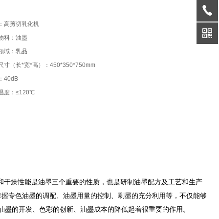
：高剪切乳化机
物料：油墨
领域：乳品
寸（长*宽*高）：450*350*750mm
40dB
温度：≤120℃
和干燥性能是油墨三个重要的性质，也是研制油墨配方及工艺和生产
掌握专色油墨的调配、油墨用量的控制、剩墨的充分利用等，不仅能够
型油墨的开发、色彩的创新、油墨成本的降低起着很重要的作用。