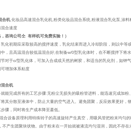
混合机
,化妆品高速混合乳化机,粉类化妆品混合系统,粉液混合乳化泵,涂
与混合速度
格，咨询公司仝 有样机可免费实验！）
，乳化初期应采取较高的搅拌速度，乳化结束而进入冷却阶段，则以中等或
中，且高温混合较低温混合好;在制备w/0型乳化体时，在不断搅拌下将
节对于o/型乳化体，可加入合成或天然的树胶，和适当的乳化剂，如钾气
相可增加体系粘度
粉混合机
备就能完成所有的工艺步骤:无粉尘无损失的吸粉管进料，能迅速完成加粉
下将其分散至液体中，防止大量的空气进入。避免团聚，反应效果更好，
艺步骤，同时将生产成本降至蕞低。
粉液混合设备原理利用特殊转子的高速旋转产生真空，用吸风管把粉末均匀
润，不产生团聚块状物。由于粉末在一开始就被液流均匀湿润，因此不存在