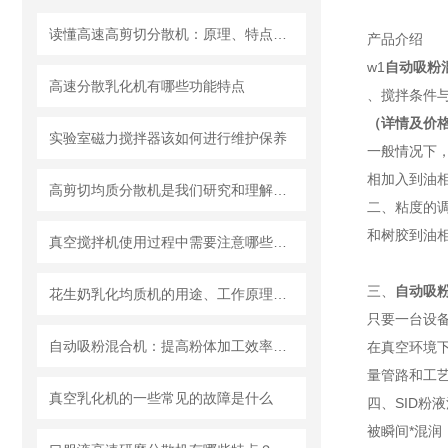
读懂高速高剪切分散机：原理、特点与适用场景
产品介绍
w1
自动吸粉
高速分散乳化机有哪些功能特点
、搅拌条件
（详情及价
实验室磁力搅拌器该如何进行维护保养
一般情况下
相加入到油相
高剪切均质分散机是我们研究和理解世界的重要工具
二、粘度的调
和树胶到油
真空搅拌机使用过程中需要注意哪些安全问题
三、
自动吸
花生奶乳化均质机的用途、工作原理与使用注意事项
只要一台设
自动吸粉混合机：提高粉体加工效率的理想设备
在真空环境
量管路和工
真空乳化机的一些常见的故障是什么
四、SID
被瞬间*混