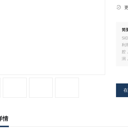
简
S
利
腔
润
状
详情