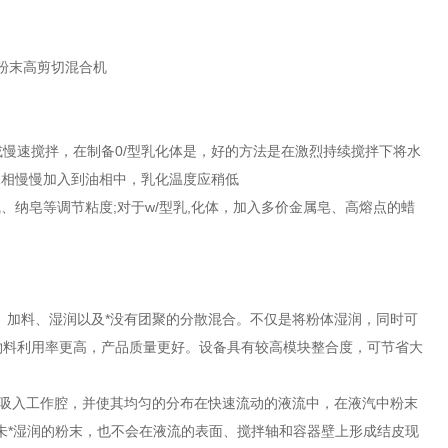
料粉末高剪切混合机
慢速搅拌，在制备0/型乳化体是，好的方法是在激烈持续搅拌下将水
水相慢慢加入到油相中，乳化温度应稍低
、纳皂等调节粘度;对于w/型乳,化体，加入多价金属皂、高熔点的蜡
、加料、湿润以及*没有团聚的分散混合。不仅是将粉体湿润，同时可
物料利用率更高，产品质量更好。设备具有较高模块整合度，可节省大
的吸入工作腔，并使其均匀的分布在快速流动的液流中，在液汽中粉末
未*湿润的粉末，也不会在液流的表面、搅拌轴和容器壁上形成结皮现