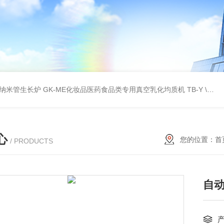
壁碳纳米管生长炉
GK-ME化妆品医药食品类专用真空乳化均质机
TB-Y \TB-SSID全自动圆瓶罐贴标机
心
您的位置：
首
/ PRODUCTS
自