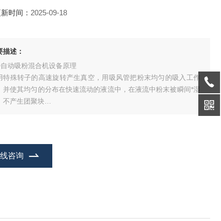
更新时间：
2025-09-18
要描述：
ID自动吸粉混合机设备原理
用特殊转子的高速旋转产生真空，用吸风管把粉末均匀的吸入工作
，并使其均匀的分布在快速流动的液流中，在液流中粉末被瞬间*湿
，不产生团聚块
物。
在线咨询