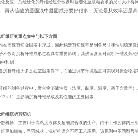
维化反应，后经硬化的纤维经过分散盘时被细化至浆粕要求的尺寸大小
得
、再从硫酸的凝固液中凝固成形要好很多，无论是从效率还是高
纶纤维研究重点集中与以下方面
维在高速剪切凝固浴中形成，因此稳定剪切速率是制备尺寸和性能稳定良
子不仅对沉析纤维成形过程具有重要影响，其残留含量对沉析纤维及芳纶
的中和剂；
备沉析纤维大多是在室温条件下，而通过调节环境温度可实现对聚合物溶
纤维的制备过程中，聚合物溶液性质（浓度、黏度、温度、离子含量等）
于
12 s-1
）是影响沉析纤维形成及其性能的主要因素。
纶纤维沉析剪切机
分散机器，主要用于高粘度
液体
及超细混合液的生产。由于工作腔体内三
纤维更加细短，呈羽绒状，沉析机适合不同工艺应用。该系列中不同型号