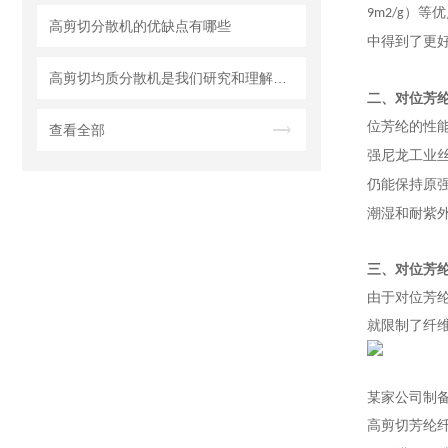
）等优
9m2/g
高剪切分散机的优缺点有哪些
中得到了更
高剪切均质分散机是我们研究和理解世界的重要工具
二、
对位芳
位芳纶的性能
查看全部
强尼龙工业
仍能保持原
潮湿和耐紫
三、
对位芳
由于对位芳
就限制了纤
某家公司制
高剪切芳纶纤