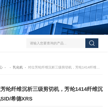
SJMFSID/希德 鸡骨泥湿法粉碎胶体磨 超细粉
心
- -
乳化机
-
对位芳纶纤维沉析三级剪切机，芳纶1414纤维沉析机SID/希德XRS
芳纶纤维沉析三级剪切机，芳纶1414纤维沉
SID/希德XRS