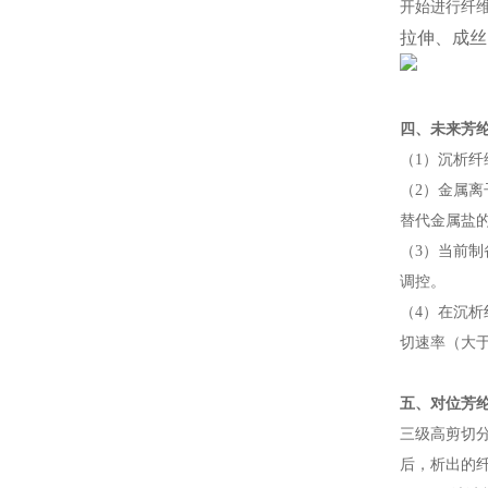
开始进行纤
拉伸、成丝
四、
未来芳
（1）
沉析纤
（
2
）金属离
替代金属盐
（
3
）当前制
调控。
（
4）
在沉析
切速率（大
五、
对位芳
三级高剪切
后，析出的