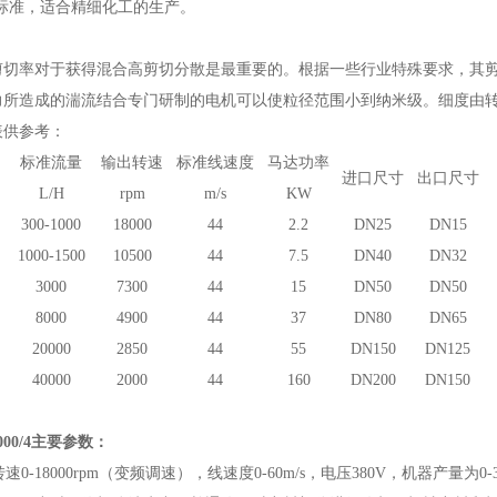
清洁标准，适合
精细化工的
生产。
剪切率对于获得混合高剪切分散是最重要的。根据一些行业特殊要求，其
力所造成的湍流结合专门研制的电机可以使粒径范围小到纳米级。细度由
表供参考：
标准流量
输出转速
标准线速度
马达功率
进口尺寸
出口尺寸
L/H
rpm
m/s
KW
300-1000
18
000
44
2.2
DN25
DN15
1000-1500
1
0
5
00
44
7.5
DN40
DN32
3000
73
00
44
15
DN50
DN50
8000
49
00
44
37
DN80
DN65
20000
285
0
44
55
DN150
DN125
4
0000
20
00
44
160
DN
200
DN
150
000/4主要参数：
速0-1
8
000rpm
（
变频调速）
，线速度
0-
60
m/s，电压380V，机器产量为0-