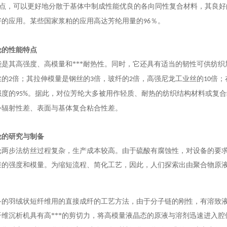
点，可以更好地分散于基体中制成性能优良的各向同性复合材料，其良好
好的应用。某些国家浆粕的应用高达芳纶用量的
％。
96
纶的性能特点
是其高强度、高模量和***耐热性。同时，它还具有适当的韧性可供纺织
丝的
倍；其拉伸模量是钢丝的
倍，玻纤的
倍，高强尼龙工业丝的
倍；
2
3
2
10
强度的
。据此，对位芳纶大多被用作轻质、耐热的纺织结构材料或复合
95%
外辐射性差、表面与基体复合粘合性差。
纶的研究与制备
纶两步法纺丝过程复杂，生产成本较高。由于硫酸有腐蚀性，对设备的要
维的强度和模量。为缩短流程、简化工艺，因此，人们探索出由聚合物原
备的羽绒状短纤维用的直接成纤的工艺方法，
由于分子链的刚性，有溶致
维沉析机具有高***的剪切力，将高模量液晶态的原液与溶剂迅速进入腔