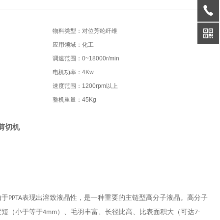
物料类型：对位芳纶纤维
应用领域：化工
调速范围：0~18000r/min
电机功率：4Kw
速度范围：1200rpm以上
整机重量：45Kg
剪切机
由于
表现出溶致液晶性，是一种重要的主链型高分子液晶。高分子
PPTA
度短（小于等于
）、毛羽丰富、长径比高、比表面积大（可达
4mm
7-