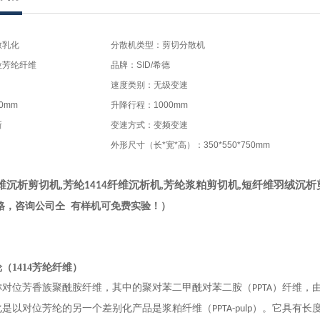
散乳化
分散机类型：剪切分散机
位芳纶纤维
品牌：SID/希德
速度类别：无级变速
0mm
升降行程：1000mm
新
变速方式：变频变速
外形尺寸（长*宽*高）：350*550*750mm
维沉析剪切机
,
芳纶
纤维沉析机
芳纶浆粕剪切机
短纤维羽绒沉析
1414
,
,
格，咨询公司仝 有样机可免费实验！）
纶（
1414
芳纶纤维）
称对位芳香族聚酰胺纤维，其中的聚对苯二甲酰对苯二胺（
）纤维，
PPTA
化是以对位芳纶的另一个差别化产品是浆粕纤维（
）。它具有长
PPTA-pulp