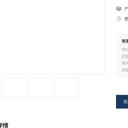
简
对
态
体
经
详情