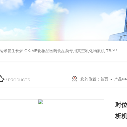
壁碳纳米管生长炉
GK-ME化妆品医药食品类专用真空乳化均质机
TB-Y \TB-SSID全自动圆瓶罐贴标机
心
您的位置：
首页
-
产品中
/ PRODUCTS
对位
析机