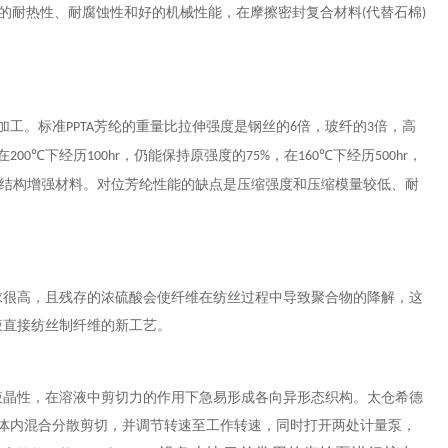
的耐热性、耐腐蚀性和好的机械性能，在摩擦密封复合材料
代替石棉
(
)
加工。标准
芳纶的重量比拉伸强度是钢丝的
倍，玻纤的
倍，高
PPTA
6
3
在
下经历
，仍能保持原强度的
，在
下经历
，
200℃
100hr
75%
160℃
500hr
结构增强材料。对位芳纶性能的缺点是压缩强度和压缩模量较低、耐
求很高，且残存的浓硫酸会使纤维在纺丝过程中导致聚合物的降解，这
液直接纺丝制纤维的新工艺。
液晶性，在溶液中剪切力的作用下急易形成各向异形态织构。
太仓希德
体内混合分散剪切，
并调节转速至工作转速，同时打开两处计量泵，