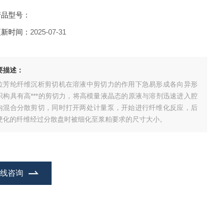
产品型号：
更新时间：
2025-07-31
要描述：
位芳纶纤维沉析剪切机在溶液中剪切力的作用下急易形成各向异形
织构具有高***的剪切力，将高模量液晶态的原液与溶剂迅速进入腔
内混合分散剪切，同时打开两处计量泵，开始进行纤维化反应，后
硬化的纤维经过分散盘时被细化至浆粕要求的尺寸大小。
在线咨询