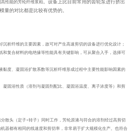
。设备上比目前常用的齿轮泵进行挤出
到高性能的芳纶纤维浆粕
模量的对比都是比较有优势的。
好沉析纤维的主要因素，故可对产生高速剪切的设备进行优化设计；
纸和复合材料的电绝缘等性能具有关键影响，可从聚合入手，选择可
液黏度、凝固浴扩散系数等沉析纤维形成过程中主要性能影响因素的
、凝固浴性质（溶剂与凝固剂配比、凝固浴温度、离子浓度等）和剪
组分散头（定子
+转子）同时工作，芳纶原液与符合的溶剂经过高剪切
的机器都有相同的线速度和剪切率，非常易于扩大规模化生产。也符合