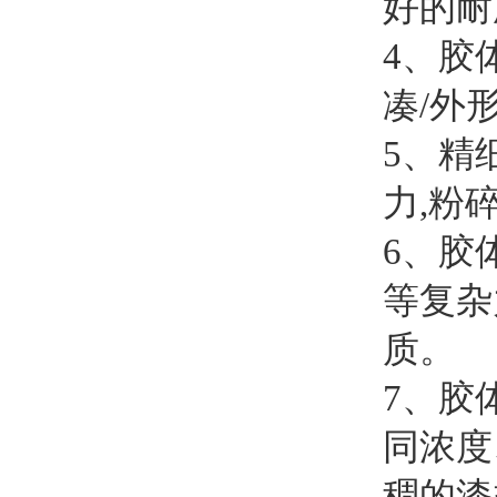
好的耐
4、胶
凑/外
5、精
力,粉
6、胶
等复杂
质。
7、胶
同浓度
稠的漆