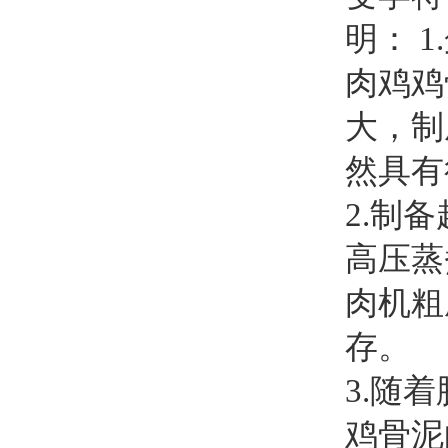
明： 
肉鸡鸡
大，制
然具有
2.制
高压蒸
肉机粗
存。
3.随
鸡骨泥