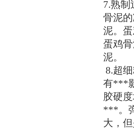
7.熟
骨泥的
泥。蛋
蛋鸡骨
泥。
8.超
有**
胶硬度
***
大，但