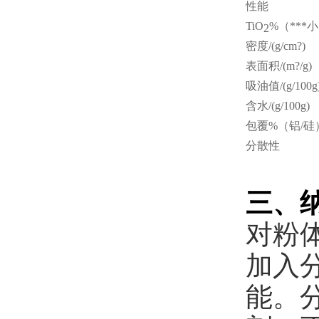
性能
TiO
%（
***
小
2
密度/(g/cm?)
表面积/(m?/g)
吸油值/(g/100g
含水/(g/100g)
包覆%（铝/硅
分散性
三
、
对粉
加入
能。