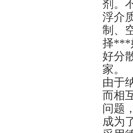
剂。
浮介
制、
择
***
好分散
家。
由于
而相
问题
成为