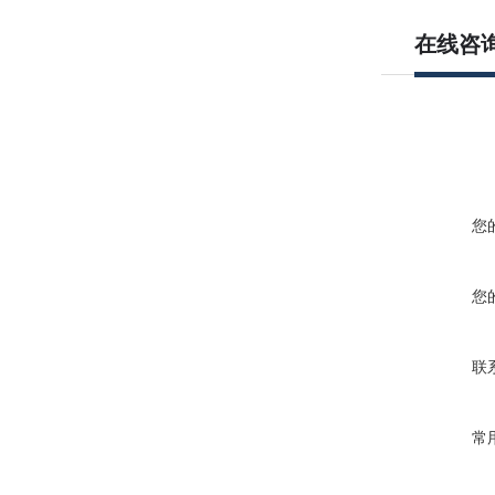
在线咨
您
您
联
常