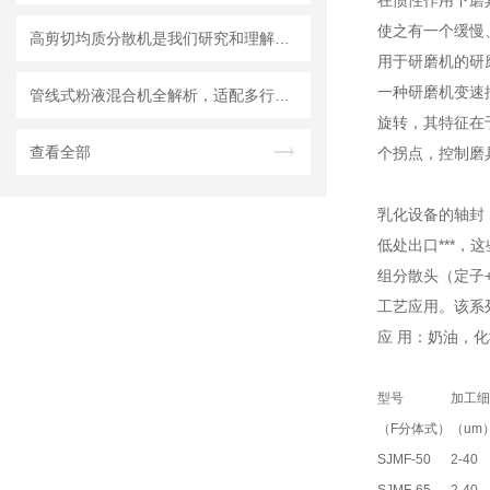
在惯性作用下磨
使之有一个缓慢
高剪切均质分散机是我们研究和理解世界的重要工具
用于研磨机的研
一种研磨机变速
管线式粉液混合机全解析，适配多行业连续混合需求
旋转，其特征在
查看全部
个拐点，控制磨
乳化设备的轴封
低处出口***，
组分散头（定子
工艺应用。该系
应 用：奶油，
型号
加工细
（F分体式）
（um
SJMF-50
2-40