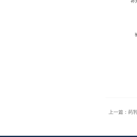
补
上一篇：
药乳