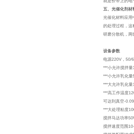
就是价带上的电
五、光催化剂材
光催化材料应用
的处理过程，这
研磨分散机，两级
设备参数
电源220V，50/6
***小允许搅拌量3
***小允许乳化量5
***大允许乳化量1
***高工作温度12
可达到真空-0.09
***大处理粘度100
搅拌马达功率50
搅拌速度范围10-2