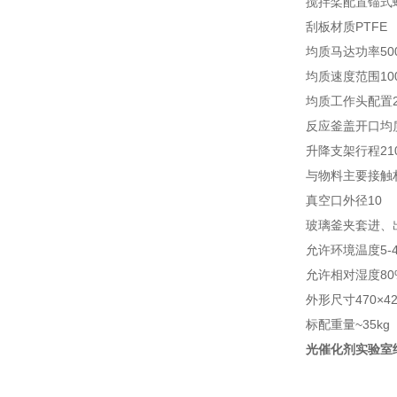
搅拌桨配置锚式
刮板材质PTFE
均质马达功率50
均质速度范围1000
均质工作头配置2
反应釜盖开口均质
升降支架行程21
与物料主要接触材
真空口外径10
玻璃釜夹套进、
允许环境温度5-4
允许相对湿度80
外形尺寸470×42
标配重量~35kg
光催化剂实验室