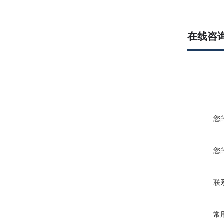
在线咨
您
您
联
常