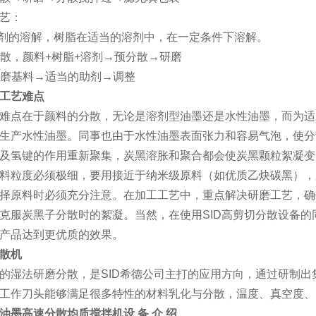
艺：
助剂的溶解，树脂在适当的溶剂中，在一定条件下溶解。
的分散，颜料+树脂+溶剂→预分散→研磨
：研磨基料→适当的助剂→调整
工艺难点
难点在于颜料的分散，无论是溶剂型油墨还是水性油墨，而为适
生产水性油墨。同事也由于水性油墨表面张力和容易气泡，使分
及氢键的作用重新聚集，炭黑溶胀和聚合都会使炭黑颗粒絮凝变
料粒度必须极细，要用接近于纳米级原料（如优质乙炔碳黑），
择原料时必须充分注意。在加工工艺中，重点解决研磨工艺，确
克服炭黑子分散时的絮凝。当然，在使用SID高剪切分散设备
产品达到更优质的效果。
散机
的湿法研磨分散，是SID希德公司主打的应用方向，通过研制
工作刀头能够满足很多特性的材料乳化与分散，温度、真空度、
油墨高速分散均质搅拌机
设 备 介 绍