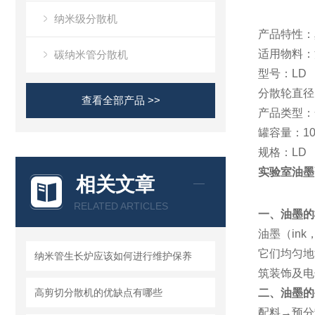
纳米级分散机
产品特性：
适用物料：
碳纳米管分散机
型号：LD
分散轮直径
查看全部产品 >>
产品类型：
罐容量：10
规格：LD
实验室油墨
相关文章
RELATED ARTICLES
一、油墨的
油墨（in
它们均匀地
纳米管生长炉应该如何进行维护保养
筑装饰及电
高剪切分散机的优缺点有哪些
二、油墨的
配料→预分