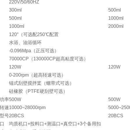
220V/50/60HZ
300ml
500ml
500ml
1000ml
1000ml
2000ml
120°（可选配250℃配置
水浴、油浴循环
-0.096Mpa（正压可选）
70000CP（130000CP超高粘度可选）
120W
120W
0-200rpm（超高转速可选）
锚式刮壁搅拌桨（螺带式可选）
硅橡胶（PTFE硬刮壁可选）
功率
500W
500W
转速
10000~28000rpm
5000~250
型号
20BCS
20BCS
口
均质机口+投料口+测温口+真空口+3个备用扣