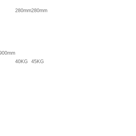
280mm
280mm
×900mm
40KG
45KG