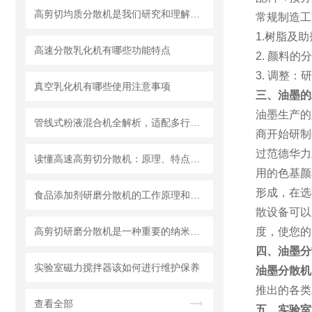
高剪切均质分散机是我们研究和理解世界的重要工具
常规制造工
1.树脂及
高速分散乳化机有哪些功能特点
2. 颜料
3. 调整
真空乳化机有哪些使用注意事项
三、油墨的
油墨生产的
管线式粉液混合机全解析，适配多行业连续混合需求
商开始研制
过范德华力
读懂高速高剪切分散机：原理、特点与适用场景
用的色基颜
形成，在选
食品添加剂研磨分散机的工作原理和基本结构
散设备可以
高剪切研磨分散机是一种重要的纳米材料制备设备
度，使您的
四、
油墨分
实验室磁力搅拌器该如何进行维护保养
油墨分散机
推出的各类
查看全部
五、
实验室