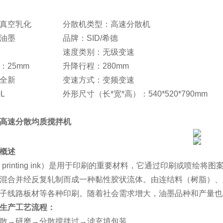
真空乳化
分散机类型：高速分散机
油墨
品牌：SID/希德
速度类别：无级变速
：25mm
升降行程：280mm
全新
变速方式：变频变速
L
外形尺寸（长*宽*高）：540*520*790mm
高速分散均质搅拌机
概述
k，printing ink）是用于印刷的重要材料，它通过印刷或喷
混合并经反复轧制而成一种黏性胶状流体。由连结料（树脂）、
子线路板材等各种印刷。随着社会需求增大，油墨品种和产量也
生产工艺流程：
散→研磨→分散搅拌过→滤充填包装