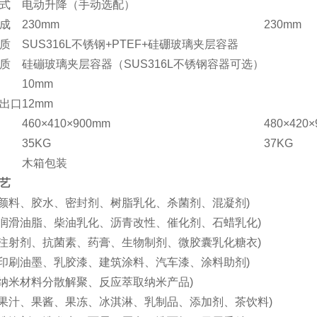
式
电动升降（手动选配）
成
230mm
230mm
质
SUS316L不锈钢+PTEF+硅硼玻璃夹层容器
质
硅磞玻璃夹层容器（SUS316L不锈钢容器可选）
10mm
出口
12mm
460×410×900mm
480×420
35KG
37KG
木箱包装
艺
 (颜料、胶水、密封剂、树脂乳化、杀菌剂、混凝剂)
 (润滑油脂、柴油乳化、沥青改性、催化剂、石蜡乳化)
 (注射剂、抗菌素、药膏、生物制剂、微胶囊乳化糖衣)
 (印刷油墨、乳胶漆、建筑涂料、汽车漆、涂料助剂)
 (纳米材料分散解聚、反应萃取纳米产品)
 (果汁、果酱、果冻、冰淇淋、乳制品、添加剂、茶饮料)