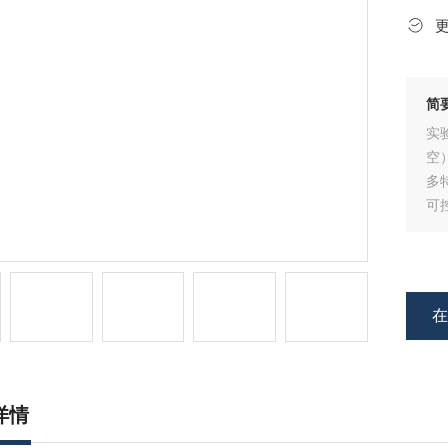
简
实
空
多
可
详情