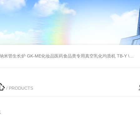
壁碳纳米管生长炉
GK-ME化妆品医药食品类专用真空乳化均质机
TB-Y \TB-SSID全自动圆瓶罐贴标机
心
/ PRODUCTS
息