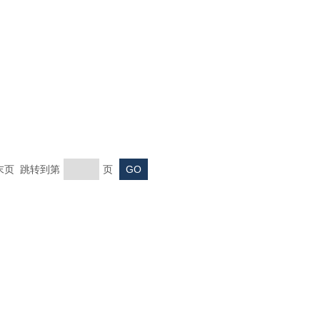
 末页 跳转到第
页