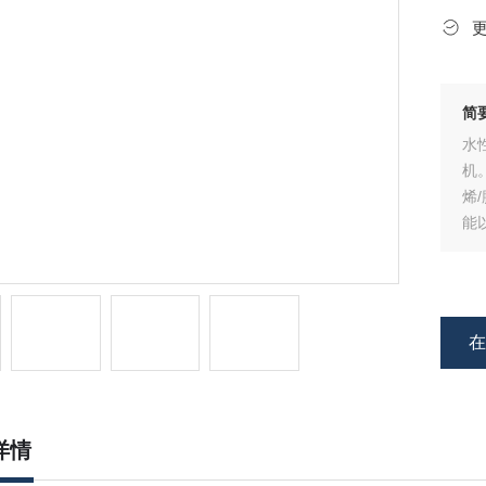
简
水
机
烯
能
定
详情