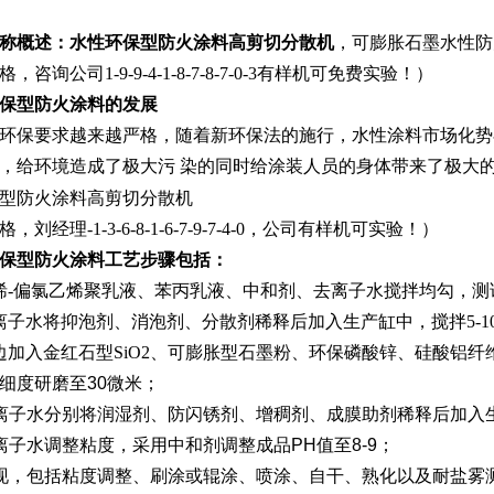
称概述：
水性环保型防火涂料高剪切分散机
，可膨胀石墨水性防
咨询公司1-9-9-4-1-8-7-8-7-0-3有样机可免费实验！）
保型防火涂料的发展
环保要求越来越严格，随着新环保法的施行，水性涂料市场化势
，给环境造成了极大污 染的同时给涂装人员的身体带来了极大
刘经理-1-3-6-8-1-6-7-9-7-4-0，公司有样机可实验！）
保型防火涂料工艺步骤包括：
烯-偏氯乙烯聚乳液、苯丙乳液、中和剂、去离子水搅拌均勾，测试 
离子水将抑泡剂、消泡剂、分散剂稀释后加入生产缸中，搅拌5-10
边加入金红石型SiO2、可膨胀型石墨粉、环保磷酸锌、
硅酸铝纤
细度研磨至30微米；
离子水分别将润湿剂、防闪锈剂、增稠剂、成膜助剂稀释后加入
离子水调整粘度，采用中和剂调整成品PH值至8-9；
现，包括粘度调整、刷涂或辊涂、喷涂、自干、熟化以及耐盐雾