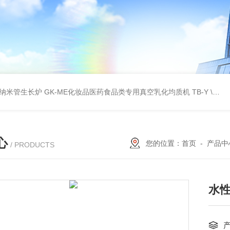
壁碳纳米管生长炉
GK-ME化妆品医药食品类专用真空乳化均质机
TB-Y \TB-SSID全自动圆瓶罐贴标机
心
您的位置：
首页
-
产品中
/ PRODUCTS
水