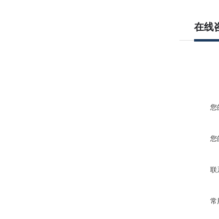
在线
您
您
联
常