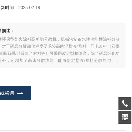
更新时间：
2025-02-19
要描述：
性环保型防火涂料高剪切分散机，机械法制备水性功能性涂料分散
。对于研磨分散细化程度要求较高的混悬液/浆料、导电浆料（石墨
/膨胀石墨/硅碳复合材料等）可采用改进型胶体磨，除了研磨细化功
以外，还增加了高速分散功能，能够使混悬液/浆料分散均匀、稳
。
在线咨询