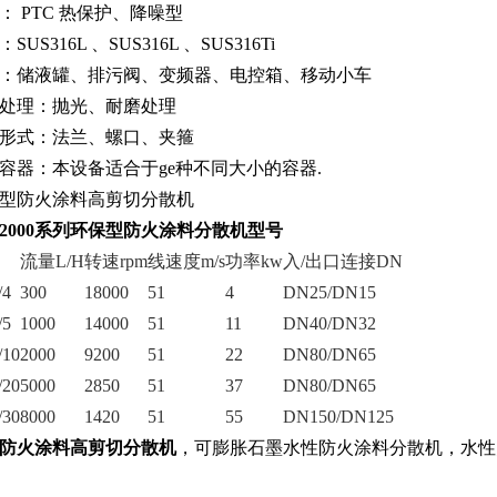
： PTC 热保护、降噪型
US316L 、SUS316L 、SUS316Ti
：储液罐、排污阀、变频器、电控箱、移动小车
处理：抛光、耐磨处理
形式：法兰、螺口、夹箍
容器：本设备适合于ge种不同大小的容器.
D2000系列环保型防火涂料分散机型号
流量L/H
转速rpm
线速度m/s
功率kw
入/出口连接DN
/4
300
18000
51
4
DN25/DN15
/5
1000
14000
51
11
DN40/DN32
10
2000
9200
51
22
DN80/DN65
20
5000
2850
51
37
DN80/DN65
30
8000
1420
51
55
DN150/DN125
防火涂料高剪切分散机
，可膨胀石墨水性防火涂料分散机，水性