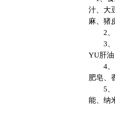
汁、大
麻、猪
2、化
3、医
YU肝
4、日
肥皂、
5、其
能、纳