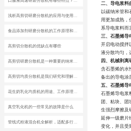
口服液高速研磨分散机有哪些特点？使用需注意什么
二、导电浆料
以碳纳米管和
浅析高剪切研磨分散机的应用与使用维护
用更加成熟，
系导电浆料而
食品添加剂研磨分散机的工作原理和基本结构
三、石墨烯导
开启电动搅拌
高剪切分散机的优缺点有哪些
液分散均匀，
四、机械剥离
高剪切研磨分散机是一种重要的纳米材料制备设备
含石墨烯的水
高剪切均质分散机是我们研究和理解世界的重要工具
备出的导电涂
五、石墨烯导
花生奶乳化均质机的用途、工作原理与使用注意事项
石墨烯导电浆
团、粘块、团
真空乳化机的一些常见的故障是什么
生强烈摩擦及
延伸一级磨片
管线式粉液混合机全解析，适配多行业连续混合需求
变化，并且受