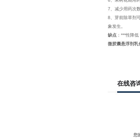
6、果树花期用
7、减少用药次
8、芽前除草剂
象发生。
缺点
：***性降
微胶囊悬浮剂乳
在线咨
您