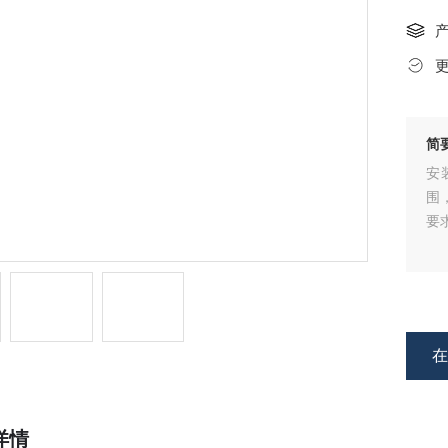
简
安
围
要
详情