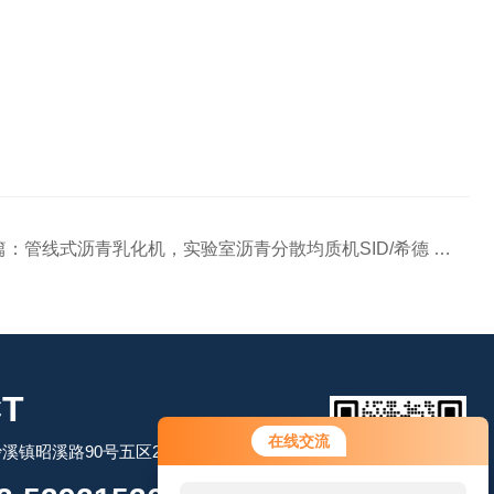
篇：
管线式沥青乳化机，实验室沥青分散均质机SID/希德 S22Z
T
您好！欢迎前来咨询，很高兴为您
在线交流
溪镇昭溪路90号五区2幢2层
服务，请问您要咨询什么问题呢？