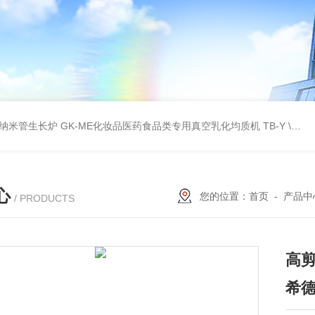
壁碳纳米管生长炉
GK-ME化妆品医药食品类专用真空乳化均质机
TB-Y \TB-SSID全自动圆瓶罐贴标机
心
您的位置：
首页
-
产品中
/ PRODUCTS
高剪
希德