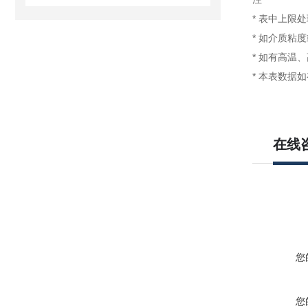
* 表中上限
* 如介质粘
* 如有高温
* 本表数据
在线
您
您