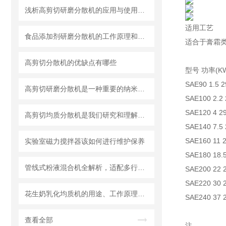
浅析高剪切研磨分散机的应用与使用维护
适用工艺
食品添加剂研磨分散机的工作原理和基本结构
适合于膏霜
高剪切分散机的优缺点有哪些
型号
功率(K
SAE90
1.5
2
高剪切研磨分散机是一种重要的纳米材料制备设备
SAE100
2.2
SAE120
4
2
高剪切均质分散机是我们研究和理解世界的重要工具
SAE140
7.5
SAE160
11
实验室磁力搅拌器该如何进行维护保养
SAE180
18.
管线式粉液混合机全解析，适配多行业连续混合需求
SAE200
22
SAE220
30
花生奶乳化均质机的用途、工作原理与使用注意事项
SAE240
37
查看全部
注