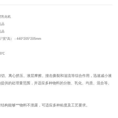
切乳化机
乳品
乳品
宽*高）：440*205*205mm
0℃
力剪切、离心挤压、液层摩擦、撞击撕裂和湍流等综合作用，迅速减小液
内提供的处理量范围，并适应多种物料的分散、乳化、均质、混合等。
结构能够***物料不泄露，可适应多种粘度及工艺要求。