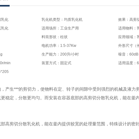
切乳化
乳化机类型：均质乳化机
效果：高剪
底乳化
适用场所：工业生产用
适用物料：
料筒形状：柱状
应用领域：
电机功率：1.5-37Kw
外形尺寸（长*
g
生产能力：200升/小时
噪音：60dB
r/min
装置方式：固定式
适用温度：6
*205
构，产生***的剪切力，使物料在定、转子的间隙中受到强烈的机械及液
化更稳定，分散更均匀。而安装在容器底部的高剪切分散乳化机，能在釜
部高剪切分散乳化机，能在釜内提供较宽的处理量范围，特殊设计的密封