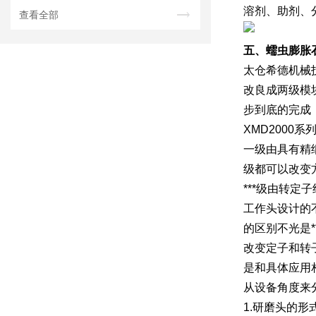
溶剂、助剂、
查看全部
五、蠕虫膨胀
太仓希德机械
改良成两级模
步到底的完成，
XMD200
一级由具有精
级都可以改变
***级由转
工作头设计的
的区别不光是
改变定子和转
是和具体应用
从设备角度来
1.研磨头的