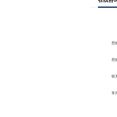
在线咨
您
您
联
常