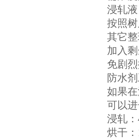
浸轧液
按照树
其它整
加入剩
免剧烈
防水剂
如果在
可以进
浸轧：
烘干：1