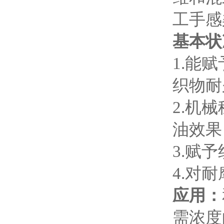
工手感
基本状
1.能
织物耐
2.机
油效果
3.赋
4.对
应用
：
需浓度