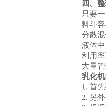
四、
整
只要一
料斗容
分散混
液体中
利用率
大量管
乳化机
1. 
2. 