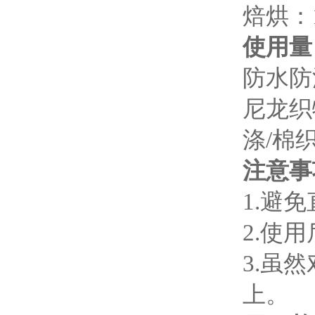
焙烘：1
使用量
防水防
尼龙织
涤/棉
注意事
1.避
2
.使
3.虽
上。