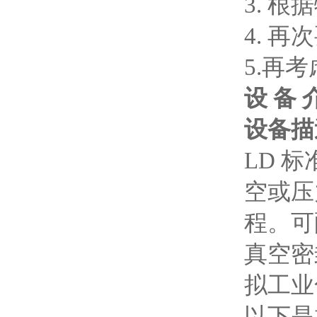
3. 
4. 
5.再
设 备 
设备描
LD
标准
空或压
程。可
真空密
拟工业
以下是