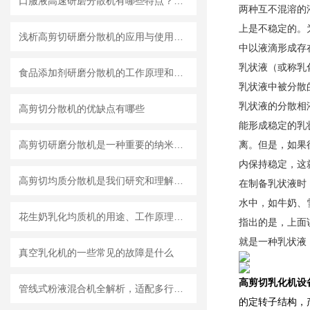
口服液高速研磨分散机有哪些特点？使用需注意什么
两种互不混溶的
上是不稳定的。
浅析高剪切研磨分散机的应用与使用维护
中以液滴形成存
乳状液（或称乳
食品添加剂研磨分散机的工作原理和基本结构
乳状液中被分散
乳状液的分散相
高剪切分散机的优缺点有哪些
能形成稳定的乳
高剪切研磨分散机是一种重要的纳米材料制备设备
离。但是，如果
内保持稳定，这
高剪切均质分散机是我们研究和理解世界的重要工具
在制备乳状液时
水中，如牛奶、
花生奶乳化均质机的用途、工作原理与使用注意事项
指出的是，上面
就是一种乳状液
真空乳化机的一些常见的故障是什么
高剪切乳化机
设
管线式粉液混合机全解析，适配多行业连续混合需求
的定转子结构，产