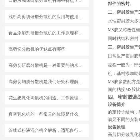
口服液高速研磨分散机有哪些特点？使用需注意什么
部件
的
密封
。
二、密封胶生产
浅析高剪切研磨分散机的应用与使用维护
水性密封胶大多
MS胶
又称
改性
食品添加剂研磨分散机的工作原理和基本结构
同时粘结和密封
三、密封胶生产
高剪切分散机的优缺点有哪些
日常生产
密封
胶
流程一般为：部
高剪切研磨分散机是一种重要的纳米材料制备设备
机
：基料添加助
高剪切均质分散机是我们研究和理解世界的重要工具
MS胶
多数配方
间的粘接MS胶
四、密封胶高
花生奶乳化均质机的用途、工作原理与使用注意事项
设备简介
的定转子结构，
真空乳化机的一些常见的故障是什么
满足不同的安装
设备原理
管线式粉液混合机全解析，适配多行业连续混合需求
高剪切分散乳化