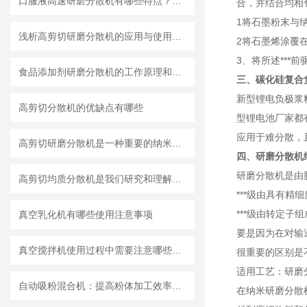
口服液高速研磨分散机有哪些特点？使用需注意什么
合，并结合均相
1将石墨粉末与
浅析高剪切研磨分散机的应用与使用维护
2将石墨烯涂覆在
3、将所述***
食品添加剂研磨分散机的工作原理和基本结构
三、碳化硅复合
新型锂电负极浆
高剪切分散机的优缺点有哪些
型锂电池厂家都
应用于难分散，
高剪切研磨分散机是一种重要的纳米材料制备设备
四、研磨分散机
研磨分散机是由
高剪切均质分散机是我们研究和理解世界的重要工具
***级由具有
***级由转定
真空乳化机有哪些使用注意事项
要是因为在对输
真空搅拌机使用过程中需要注意哪些安全问题
很重要的区别是
适用工艺：研磨
自动吸粉混合机：提高粉体加工效率的理想设备
在纳米研磨分散