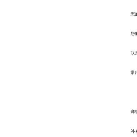
您
您
联
常
详
补