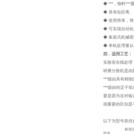
◆ ***，物料*
◆ 具有短距离
◆ 使用简单，
◆ 可实现自动
◆ 集装式机械密
◆ 单机处理量从1
四．
适用工艺
：
实验室在线处理
研磨分散机是由
***级由具有
***级由转定
要是因为在对输
很重要的区别是
以下为型号表供
标准
型号