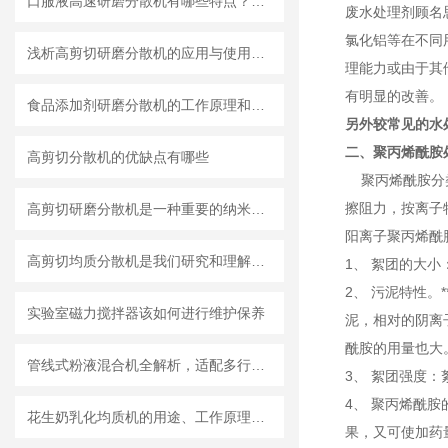
口服液高速研磨分散机有哪些特点？使用需注意什么
废水处理剂顾名
氯化铝等在不同
浅析高剪切研磨分散机的应用与使用维护
理能力或由于其
有明显的改善。
食品添加剂研磨分散机的工作原理和基本结构
另外较常见的水
二、聚丙烯酰胺
高剪切分散机的优缺点有哪些
聚丙烯酰胺分类
擦阻力，按离子
高剪切研磨分散机是一种重要的纳米材料制备设备
阳离子聚丙烯酰
高剪切均质分散机是我们研究和理解世界的重要工具
1、 絮团的大
2、 污泥特性
实验室磁力搅拌器该如何进行维护保养
泥，相对的阴离
酰胺的用量也大
管线式粉液混合机全解析，适配多行业连续混合需求
3、 絮团强度
4、 聚丙烯酰
花生奶乳化均质机的用途、工作原理与使用注意事项
果，又可使加药