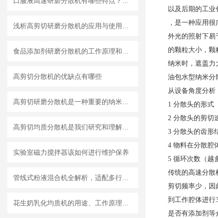
口服液高速研磨分散机有哪些特点？使用需注意什么
以及后期的工业
，是一种应用很
浅析高剪切研磨分散机的应用与使用维护
外光的照射下易
的颗粒大小，颗
食品添加剂研磨分散机的工作原理和基本结构
纳米时，遮盖力
高剪切分散机的优缺点有哪些
油包水型纳米分
从设备角度分析
高剪切研磨分散机是一种重要的纳米材料制备设备
1 分散头的形
2 分散头的剪切
高剪切均质分散机是我们研究和理解世界的重要工具
3 分散头的齿
4 物料在分散
实验室磁力搅拌器该如何进行维护保养
5 循环次数（
传统的高速分散
管线式粉液混合机全解析，适配多行业连续混合需求
剪切频率少，因
到工作腔体进行
花生奶乳化均质机的用途、工作原理与使用注意事项
是否有添加剂等