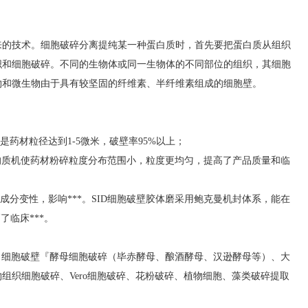
来的技术。细胞破碎分离提纯某一种蛋白质时，首先要把蛋白质从组织
织和细胞破碎。不同的生物体或同一生物体的不同部位的组织，其细胞
物和微生物由于具有较坚固的纤维素、半纤维素组成的细胞壁。
是药材粒径达到1-5微米，破壁率95%以上；
均质机使药材粉碎粒度分布范围小，粒度更均匀，提高了产品质量和临
成分变性，影响***。
SID
细胞破壁胶体磨采用鲍克曼机封体系，能在
了临床***。
、细胞破壁『酵母细胞破碎（毕赤酵母、酿酒酵母、汉逊酵母等）、大
织细胞破碎、Vero细胞破碎、花粉破碎、植物细胞、藻类破碎提取