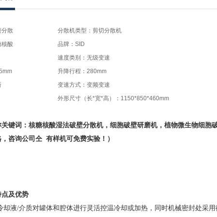
磨分散
分散机类型：剪切分散机
糖核酸
品牌：SID
速度类别：无级变速
5mm
升降行程：280mm
新
变速方式：变频变速
外形尺寸（长*宽*高）：1150*850*460mm
称关键词：
核糖核酸
湿法破壁分散机
，
细胞
破壁研磨机，植物微生物细胞
格，咨询公司仝 有样机可免费实验！）
特点及优势
/冷却液/介质对罐体和腔体进行灵活控温冷却或加热，同时机械密封处采