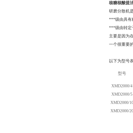
核糖核酸提
研磨分散机
***级由具
***级由
主要是因为
一个很重要
以下为型号
型号
X
M
D
2000/4
X
M
D
2000/5
X
M
D
2000/1
X
M
D
2000/2