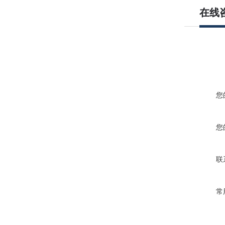
在线
您
您
联
常