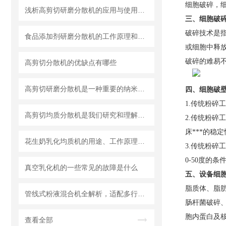
细胞破碎，
浅析高剪切研磨分散机的应用与使用维护
三、细胞破
破碎技术是
食品添加剂研磨分散机的工作原理和基本结构
或细胞中释
破碎的难易
高剪切分散机的优缺点有哪些
高剪切研磨分散机是一种重要的纳米材料制备设备
四、
细胞破
1.传统粉碎
高剪切均质分散机是我们研究和理解世界的重要工具
2.传统粉碎
床***的稳
花生奶乳化均质机的用途、工作原理与使用注意事项
3.传统粉碎
0-50度的
真空乳化机的一些常见的故障是什么
五、设备细
脂质体、脂
管线式粉液混合机全解析，适配多行业连续混合需求
肠杆菌破碎、
胞内蛋白及
查看全部