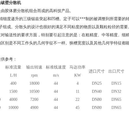
法破壁分散机
是由胶体磨分散机组合而成的高科技产品。
有精细度递升的三级锯齿突起和凹槽。定子可以***制的被调整到所需要
转定子组成。分散头的设计也很好的满足不同粘度的物质以及颗粒粒径的需
在对输送性的要求方面，特别要引起注意的是：在粗精度、中等精度、细精
的区别是不同工作头的几何学征不一样。狭槽宽度以及其他几何学特征都
表供参考：
标准流量
输出转速
标准线速度
马达功率
进口尺寸
出口尺寸
L/H
rpm
m/s
KW
400
18
000
44
4
DN25
DN15
1500
1
0
5
00
44
11
DN40
DN32
0
4000
7
200
44
22
DN
80
DN
65
0
10000
49
00
44
45
DN80
DN65