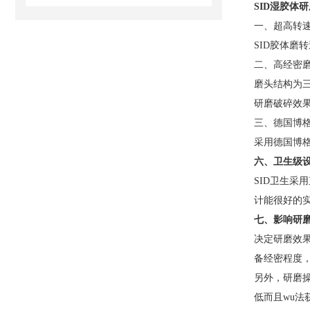
SID
湿
胶体研
一、超高转
SID
胶体磨转速
二、高经密
磨头结构为
研磨破碎效
三、德国博
采用德国博格
六
、卫生级
SID
卫生采用
计能很好的
七、
影响研
决定研磨效
备经密程度
另外，研磨
低而且wu法