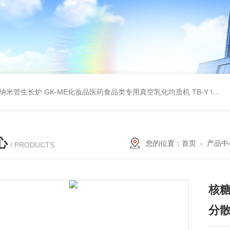
壁碳纳米管生长炉
GK-ME化妆品医药食品类专用真空乳化均质机
TB-Y \TB-SSID全自动圆瓶罐贴标机
心
您的位置：
首页
-
产品中
/ PRODUCTS
核
分散