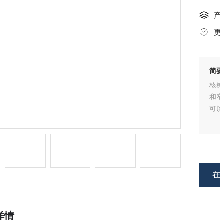
简
核
和
可
详情