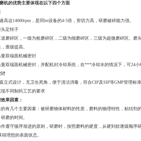
磨机
的优势主要体现在以下四个方面
速
高达14000rpm，是同lei设备的4-5倍，剪切力高，研磨破碎能力强。
磨头定转子
三道磨碎区，一级为粗磨碎区，二级为细磨碎区，三级为超微磨碎区。磨
果，逐级提高。
格曼双端面机械密封
曼双端面机械密封，并配机封冷却系统，在***冷却水的情况下，可24
设计
直立式设计，无卫生死角，便于清洁消毒，符合CIP及SIP等GMP管理标
实现不同制药工艺的要求
磨效果因素：
果的有几个主要因素：被研磨物体材料的性质，磨料的物理特性，粘结剂
，研磨的时间。
操作遵守循序渐进的原则，研磨时，按照磨料的硬度，从硬到软逐级顺序
获得理想的表面状态。