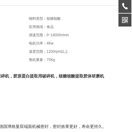
物料类型：核糖核酸
应用领域：食品
调速范围：0~18000r/min
电机功率：4Kw
速度范围：1200rpm以上
整机重量：75Kg
破碎机，
胶原蛋白提取用破碎机
，
核糖核酸提取胶体研磨机
用德国博格曼双端面机械密封，密封效果更好，寿命更持久。