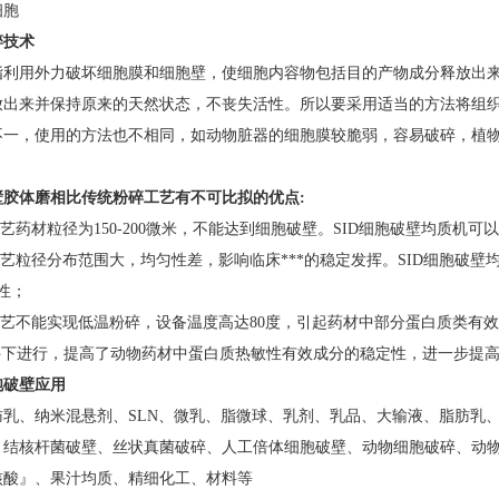
细胞
碎技术
指利用外力破坏细胞膜和细胞壁，使细胞内容物包括目的产物成分释放出
放出来并保持原来的天然状态，不丧失活性。所以要采用适当的方法将组
不一，使用的方法也不相同，如动物脏器的细胞膜较脆弱，容易破碎，植
壁胶体磨相比传统粉碎工艺有不可比拟的优点:
工艺药材粒径为150-200微米，不能达到细胞破壁。
SID
细胞破壁均质机可以
工艺粒径分布范围大，均匀性差，影响临床***的稳定发挥。
SID
细胞破壁
定性；
工艺不能实现低温粉碎，设备温度高达80度，引起药材中部分蛋白质类有效
条件下进行，提高了动物药材中蛋白质热敏性有效成分的稳定性，进一步提高
胞破壁
应用
肪乳、纳米混悬剂、SLN、微乳、脂微球、乳剂、乳品、大输液、脂肪乳
结核杆菌破壁、丝状真菌破碎、人工倍体细胞破壁、动物细胞破碎、动物组
核酸』、果汁均质、精细化工、材料等