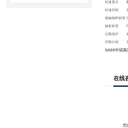
转速显示
转速控制
接触物料材质
轴套材质
过载保护
升降行程
S
A
6
0
中试高
在线
您