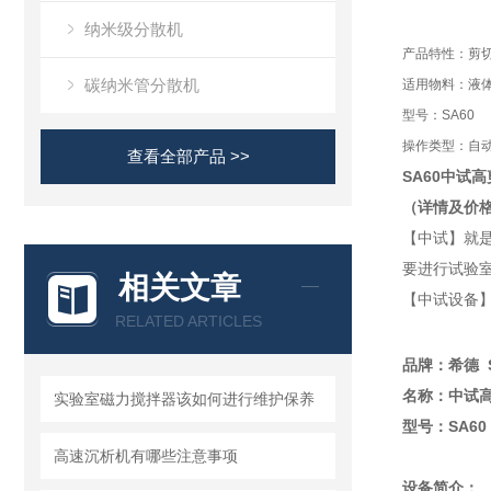
纳米级分散机
产品特性：剪
碳纳米管分散机
适用物料：液体
型号：SA60
操作类型：自
查看全部产品 >>
S
A
6
0
中试高
（详情及价
【中试】就是产
要进行试验室
相关文章
【中试设备
RELATED ARTICLES
品牌
：希德
S
名称：
中试
实验室磁力搅拌器该如何进行维护保养
型号：
S
A
6
0
高速沉析机有哪些注意事项
设备简介
：