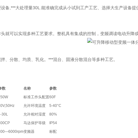
设备,***大处理量30L.能准确完成从小试到工产工艺、选择大生产设备提
作头就可以实现多种工艺要求。整机具有集成的控制，变频调读电动升降
拌、分散、均质、乳化。***混台、固液分散混台等多种工艺。
参数
名称
参数
750W
标准工作头配置
60F
20V,50Hz
允许环境温度
5-40°C
-30L
允许相对湿度
80%
500CP
马达保护等级
IP54
300—6000rpm
变频器
标配