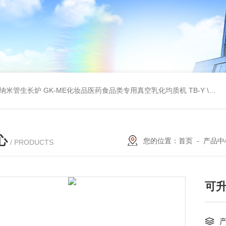
壁碳纳米管生长炉
GK-ME化妆品医药食品类专用真空乳化均质机
TB-Y \TB-SSID全自动圆瓶罐贴标机
心
您的位置：
首页
-
产品中
/ PRODUCTS
可