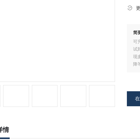
简
可
试
现
降
详情