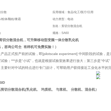
切分散
应用领域：食品/化工/医疗/日用
/粉体/颗粒/膏霜
动力类型：电动
别名：剪切分散混合机
动
规格：SA60
剪切分散混合机，
可升降移动型变频一体分散乳化机
格，咨询公司仝 有样机可免费实验！）
品正式投产前的试验，即[pilotscale experiment] 中间阶段
试验；***步是“小试"，也就是根据试验室效果进行放大；第三步是“中
】主要针对中试的特点进行专门设计，可帮助用户获得接近工业化水平的
ID
高剪切分散混合机
(乳化机、 均质机、 匀浆机、 分散机、混合机）