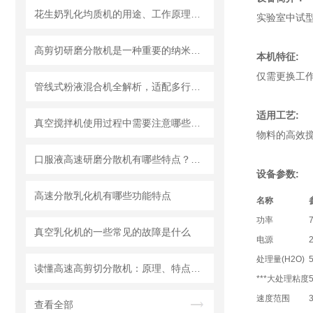
花生奶乳化均质机的用途、工作原理与使用注意事项
实验室中试型
高剪切研磨分散机是一种重要的纳米材料制备设备
本机特征
:
仅需更换工
管线式粉液混合机全解析，适配多行业连续混合需求
适用工艺
:
真空搅拌机使用过程中需要注意哪些安全问题
物料的高效搅
口服液高速研磨分散机有哪些特点？使用需注意什么
设备参数
:
高速分散乳化机有哪些功能特点
名称
功率
真空乳化机的一些常见的故障是什么
电源
处理量(H2O)
5
读懂高速高剪切分散机：原理、特点与适用场景
***大处理粘度
速度范围
查看全部