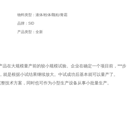
物料类型：液体/粉体/颗粒/膏霜
品牌：SID
产品类型：全新
的试验，是产品在大规模量产前的较小规模试验。企业在确定一个项目前，***步
试"，就是根据小试结果继续放大。中试成功后基本就可以量产了。
完整技术方案，同时也可作为小型生产设备从事小批量生产。