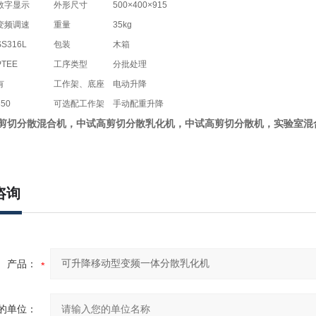
数字显示
外形尺寸
500×400×915
变频调速
重量
35kg
SS316L
包装
木箱
PTEE
工序类型
分批处理
有
工作架、底座
电动升降
350
可选配工作架
手动配重升降
剪切分散混合机，
中试高剪切分散乳化机，中试高剪切分散机，实验室混
咨询
产品：
的单位：