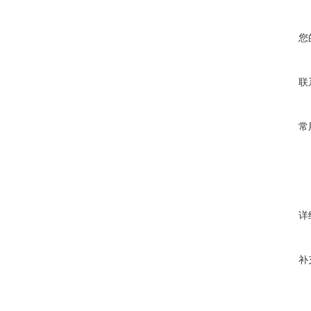
您
联
常
详
补