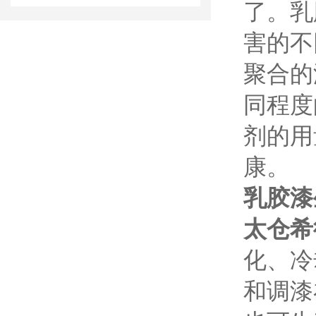
了。乳
害的不
聚合的
同程度
剂的用
康。
乳胶漆
太仓希
化、冷
和调漆