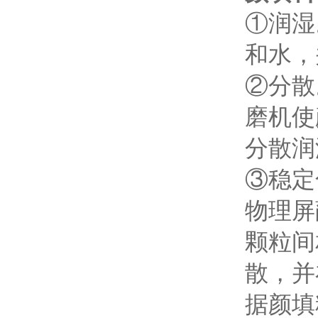
①润湿
和水，
②分散
磨机使
分散
③稳定
物理屏
颗粒间
散，并
据颜填