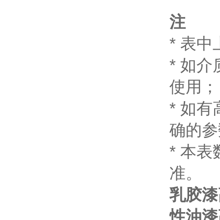
注
* 表
* 如
使用；
* 如
确的参
* 本
准。
乳胶漆
性油漆