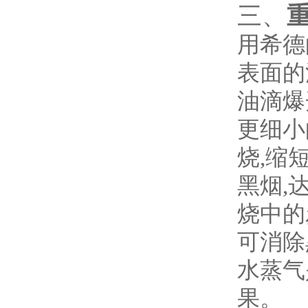
三、
用希德
表面的
油滴爆
更细小
烧
,缩
黑烟,
烧中的
可消除
水蒸气
果。